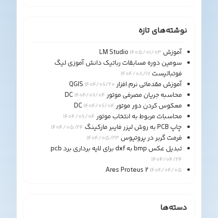
نوشته‌های تازه
آموزش LM Studio
1405/01/03
سومین دوره مسابقات رباتیک دانش آموزی لیگ
فوتبالیست
1404/08/17
آموزش مقدماتی نرم افزار QGIS
1404/06/20
محاسبه جریان مصرفی موتور DC
1404/06/04
معکوس کردن دور موتور DC
1404/06/04
محاسبات مربوط به انتخاب موتور
1404/06/04
چاپ PCB به روش لیزر فایبر مارکینگ
1404/05/24
فرمت گربر در پروتیوس
1404/05/23
تبدیل عکس bmp به dxf برای لایه برداری برد pcb
1404/04/24
Ares Proteus 2
1404/04/05
دسته‌ها