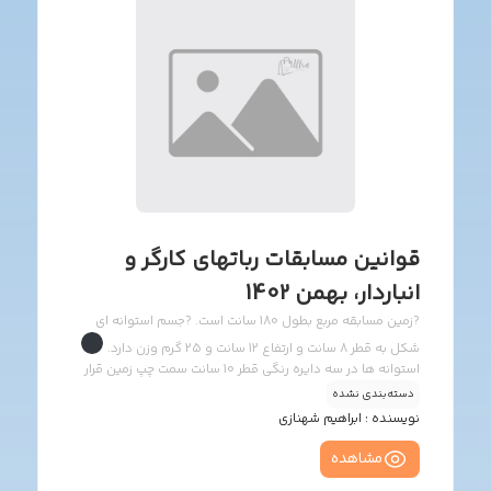
قوانین مسابقات رباتهای کارگر و
انباردار، بهمن 1402
?زمین مسابقه مربع بطول 180 سانت است. ?جسم‌ استوانه ای
شکل به قطر 8 سانت و ارتفاع 12 سانت و 25 گرم وزن دارد.
استوانه ها در سه دایره رنگی قطر 10 سانت سمت چپ زمین قرار
دسته‌بندی نشده
دارند و سه دایره رنگی قطر 10 سانت در سمت راست زمین.
ابعاد و وزن ربات در این مسابقه مهم نيست، ولی عرض ربات به
نویسنده :
ابراهیم شهنازی
خاطر خیابان بندی زمین، بهتر است کمتر از 20 سانت باشد. ?منبع
مشاهده
تغذیه ربات می تواند باتری یا آداپتور 12 ولت 2 آمپر باشد. ولی به
خاطر کنترل راحت تر ربات، بهتر است همه از باتری استفاده کنند.