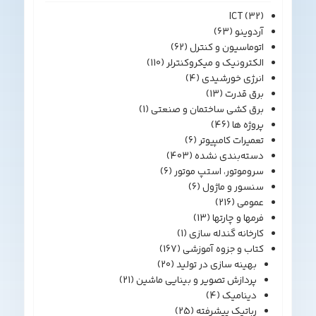
ICT
(32)
آردوینو
(63)
اتوماسیون و کنترل
(62)
الکترونیک و میکروکنترلر
(110)
انرژی خورشیدی
(4)
برق قدرت
(13)
برق کشی ساختمان و صنعتی
(1)
پروژه ها
(46)
تعمیرات کامپیوتر
(6)
دسته‌بندی نشده
(403)
سروموتور، استپ موتور
(6)
سنسور و ماژول
(6)
عمومی
(216)
فرمها و چارتها
(13)
کارخانه گندله سازی
(1)
کتاب و جزوه آموزشی
(167)
بهینه سازی در تولید
(20)
پردازش تصویر و بینایی ماشین
(21)
دینامیک
(4)
رباتیک پیشرفته
(25)