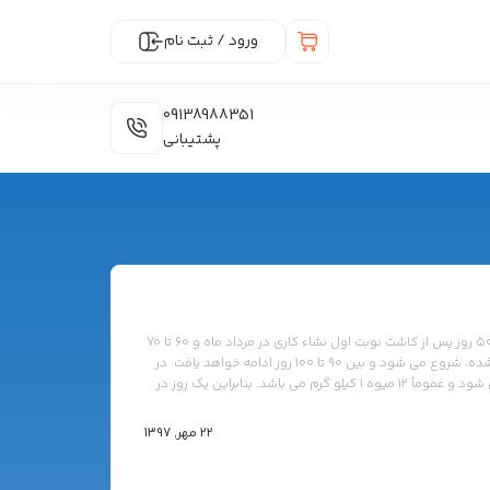
ورود / ثبت نام
09138988351
پشتیبانی
برداشت خیار گلخانه ای برداشت خیار گلخانه ای معمولاً 45 تا 50 روز پس از کاشت نوبت اول نشاء کاری در مرداد ماه و 60 تا 70
روز پس از کاشت نوبت دوم نشاء ها که اواخر آذر ماه انجام شده، شروع می شود و بین 90 تا 100 روز ادامه خواهد یافت. در
ایران میوه هایی که 12 تا 13 سانتیمتر طول دارند برداشت می شود و عموماً 12 میوه 1 کیلو گرم می باشد. بنابراین یک روز در
ر ایران برای یک دوره کاشت، حدود 15 تا […]
22 مهر, 1397