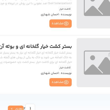
(Soil Solarization) ضد عفونی با این روش در تی
پوسیده را بر روی خاک پخش می کنیم و سپس خاک را شخم می
کاشت خیار
غرقابی می نمائیم و […]
نویسنده :
احسان شهنازی
مشاهده
بستر کشت خیار گلخانه ای و بوته آن
بستر کشت خیار گلخانه ای خیار گلخانه ای نیاز به بستر بسیار 
به خاک اضافه می شود و خاک به یکی از روش های گفته ش
خیار گلخانه ای برای کاشت خیار، بستر کشت باید خصوصیات زی
کاشت خیار
مناسب باشد. بستر کشت خیار […]
نویسنده :
احسان شهنازی
مشاهده
صفحه‌بندی
1
2
بعدی