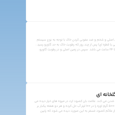
اصلی و شخم و ضد عفونی کردن خاک با توجه به نوع سیستم
رتی یا قطره ای) پس از چند روز که رطوبت خاک به حد گاورو رسید ،
اقدام به خیساندن بذرها می نمائیم. مدت زمان خیساندن 12 تا 24 ساعت می باشد. سپس در زمین اصلی و در رطوبت گاورو،
 این است که نقطه کشت بایستی در محلی انتخاب گردد که […]
لخانه ای
رد شدن می کند. علامت بارز کمبود ازت در میوه های خیار دیده می
شود و انتهای میوه باریک و کج می شود. می توانیم 200 تا 500 گرم اوره را در 100 لیتر آب حل کرده و هر دو هفته یکبار بر
لائم کمبود فسفر در خیار علائم کمبود فسفر به این صورت دیده می شود که پایین