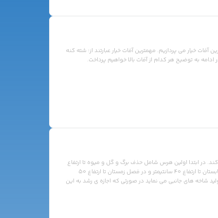
 آفات خیار می پردازیم. مهمترین آفات خیار عبارتند از: شته کنه
امه به توضیح هر کدام از آفات بالا خواهیم پرداخت.
کند. در ابتدا اولین هرس شامل حذف برگ و گل و میوه تا ارتفاع
40 تا 50 سانتیمتر از سطح زمین می باشد. معمولاً در فصل تابستان تا ارتفاع 40 سانتیمتر و در فصل زمستان تا ارتفاع 50
ولید شاخه های جانبی می نماید در صورتی که اجازه ی رشد به این
شاخ و برگ خواهد شد و رشد طولی بوته ها متوقف می […]