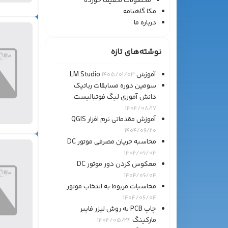
محصولات تخفیف خورده
مکا گاهنامه
درباره ما
نوشته‌های تازه
آموزش LM Studio
1405/01/03
سومین دوره مسابقات رباتیک
دانش آموزی لیگ فوتبالیست
1404/08/17
آموزش مقدماتی نرم افزار QGIS
1404/06/20
محاسبه جریان مصرفی موتور DC
1404/06/04
معکوس کردن دور موتور DC
1404/06/04
محاسبات مربوط به انتخاب موتور
1404/06/04
چاپ PCB به روش لیزر فایبر
مارکینگ
1404/05/24