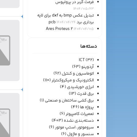
فرمت گربر در پروتیوس
1404/05/23
تبدیل عکس bmp به dxf برای لایه
برداری برد pcb
1404/04/24
Ares Proteus 2
1404/04/05
دسته‌ها
ICT
(32)
آردوینو
(63)
اتوماسیون و کنترل
(62)
الکترونیک و میکروکنترلر
(110)
انرژی خورشیدی
(4)
برق قدرت
(13)
برق کشی ساختمان و صنعتی
(1)
پروژه ها
(46)
تعمیرات کامپیوتر
(6)
دسته‌بندی نشده
(403)
سروموتور، استپ موتور
(6)
سنسور و ماژول
(6)