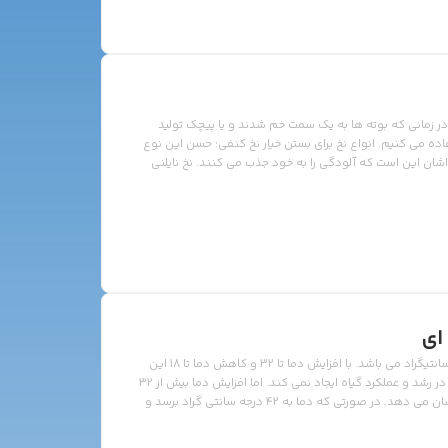
د در زمانی که بوته ها به یک سمت خم شدند و یا پیچک تولید
فاده می کنیم. انواع نخ برای بستن خیار نخ کنفی: حسن این نوع
 اشان این است که آلودگی را به خود جذب می کنند. نخ نایلنی
ود نمی کند اما عیب آنها این است که امکان سر خوردن […]
ای
1- دمای مورد نیاز خیار در روز: بهینه ترین دما 24 تا 25 درجه سانتیگراد می باشد. با افزایش دما تا 32 و کاهش دما تا 18 این
رنج دمایی برای گیاه قابل تحمل می باشد و تغییر محسوسی در رشد و عملکرد گیاه ایجاد نمی کند. اما افزایش دما بیش از 32
و کاهش کمتر از 18 اثرات خود را بر روی رشد و عملکرد گیاه نشان می دهد. در صورتی که دما به 42 درجه سانتی گراد برسد و
رسد به […]