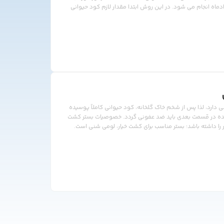
رماه و مردادماه انجام می شود. در این روش ابتدا مقدار لازم کود حیوانی
 زنیم و سطح خاک را تسطیح می کنیم و اقدام به آبیاری
غنی دارد، لذا پس از شخم خاک گلخانه، کود حیوانی کاملاً پوسیده
ده در قسمت بعدی باید ضد عفونی گردد. خصوصیات بستر کشت
ر را داشته باشد: بستر مناسب برای کشت خیار، لومی شنی است.
PH بستر کشت خیار باید 6.5 تا 7.5 باشد. EC آب حدود 2 و حداکثر 3 دسی زیمنس بر متر می باشد. حتما خاک باید دارای زهکش