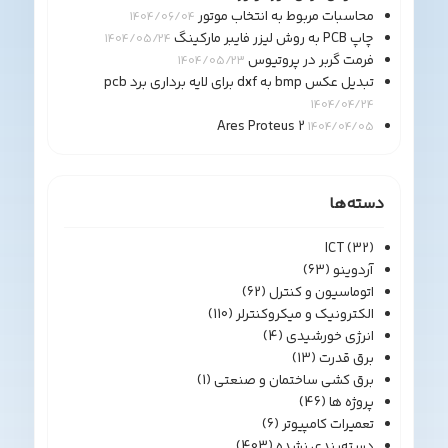
محاسبات مربوط به انتخاب موتور
1404/06/04
چاپ PCB به روش لیزر فایبر مارکینگ
1404/05/24
فرمت گربر در پروتیوس
1404/05/23
تبدیل عکس bmp به dxf برای لایه برداری برد pcb
1404/04/24
Ares Proteus 2
1404/04/05
دسته‌ها
ICT
(32)
آردوینو
(63)
اتوماسیون و کنترل
(62)
الکترونیک و میکروکنترلر
(110)
انرژی خورشیدی
(4)
برق قدرت
(13)
برق کشی ساختمان و صنعتی
(1)
پروژه ها
(46)
تعمیرات کامپیوتر
(6)
دسته‌بندی نشده
(403)