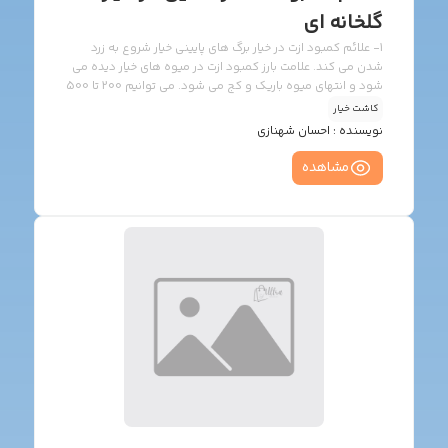
گلخانه ای
1- علائم کمبود ازت در خیار برگ های پایینی خیار شروع به زرد
شدن می کند. علامت بارز کمبود ازت در میوه های خیار دیده می
شود و انتهای میوه باریک و کج می شود. می توانیم 200 تا 500
گرم اوره را در 100 لیتر آب حل کرده و هر دو هفته یکبار بر روی
کاشت خیار
گیاه، محلول پاشی نماییم. 2- علائم کمبود فسفر در خیار علائم
نویسنده :
احسان شهنازی
کمبود فسفر به این صورت دیده می شود که پایین ترین برگ
بوته خیار، زرد می شود در صورتی که برگ های بالایی آن سبز
مشاهده
است. مقدار فسفر مورد نیاز قبل از کاشت […]