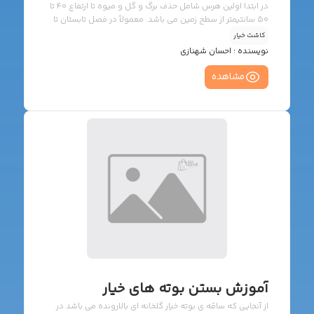
در ابتدا اولین هرس شامل حذف برگ و گل و میوه تا ارتفاع 40 تا
50 سانتیمتر از سطح زمین می باشد. معمولاً در فصل تابستان تا
ارتفاع 40 سانتیمتر و در فصل زمستان تا ارتفاع 50 سانتیمتر انجام
کاشت خیار
می گیرد. پس از مدتی که بوته رشد میکند، تولید شاخه های
نویسنده :
احسان شهنازی
جانبی می نماید در صورتی که اجازه ی رشد به این شاخه ها داده
شود پس از مدتی گلخانه تبدیل به جنگلی از شاخ و برگ خواهد
مشاهده
شد و رشد طولی بوته ها متوقف می […]
آموزش بستن بوته های خیار
از آنجایی که ساقه ی بوته خیار گلخانه ای بالارونده می باشد در