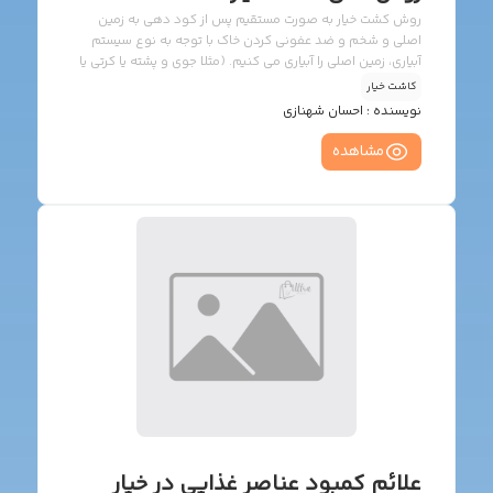
روش کشت خیار به صورت مستقیم پس از کود دهی به زمین
اصلی و شخم و ضد عفونی کردن خاک با توجه به نوع سیستم
آبیاری، زمین اصلی را آبیاری می کنیم. (مثلا جوی و پشته یا کرتی یا
قطره ای) پس از چند روز که رطوبت خاک به حد گاورو رسید ،
کاشت خیار
اقدام به خیساندن بذرها می نمائیم. مدت زمان خیساندن 12 تا 24
نویسنده :
احسان شهنازی
ساعت می باشد. سپس در زمین اصلی و در رطوبت گاورو، نقاط
کشت را انتخاب می کنیم. نکته ای که مد نظر می باشد این است
مشاهده
که نقطه کشت بایستی در محلی انتخاب گردد که […]
علائم کمبود عناصر غذایی در خیار