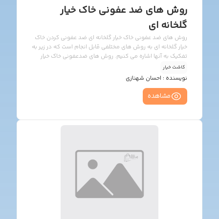
روش های ضد عفونی خاک خیار
گلخانه ای
روش های ضد عفونی خاک خیار گلخانه ای ضد عفونی کردن خاک
خیار گلخانه ای به روش های مختلفی قابل انجام است که در زیر به
تفکیک به آنها اشاره می کنیم. روش های ضدعفونی خاک خیار
گلخانه ای 1- ضد عفونی خاک با استفاده از نور خورشید (Soil
کاشت خیار
Solarization) ضد عفونی با این روش در تیرماه و مردادماه
نویسنده :
احسان شهنازی
انجام می شود. در این روش ابتدا مقدار لازم کود حیوانی
پوسیده را بر روی خاک پخش می کنیم و سپس خاک را شخم می
مشاهده
زنیم و سطح خاک را تسطیح می کنیم و اقدام به آبیاری غرقابی
می نمائیم و […]