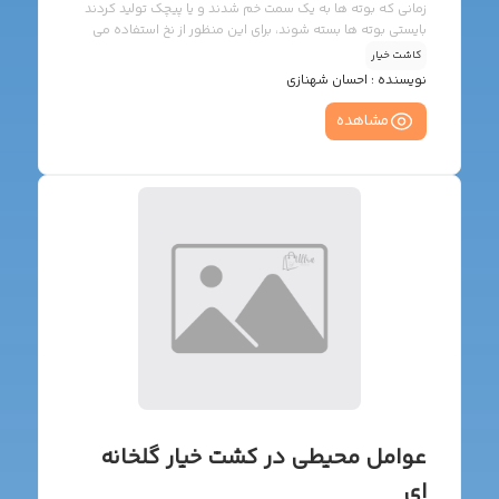
زمانی که بوته ها به یک سمت خم شدند و یا پیچک تولید کردند
بایستی بوته ها بسته شوند، برای این منظور از نخ استفاده می
کنیم. انواع نخ برای بستن خیار نخ کنفی: حسن این نوع نخ این
کاشت خیار
است که بوته ها بر روی این نخ سُر نمی خورند و عیب اشان این
نویسنده :
احسان شهنازی
است که آلودگی را به خود جذب می کنند. نخ نایلنی (پلاستیکی):
حسن نخ پلاستیکی این است که آلودگی را جذب خود نمی کند اما
مشاهده
عیب آنها این است که امکان سر خوردن […]
عوامل محیطی در کشت خیار گلخانه
ای