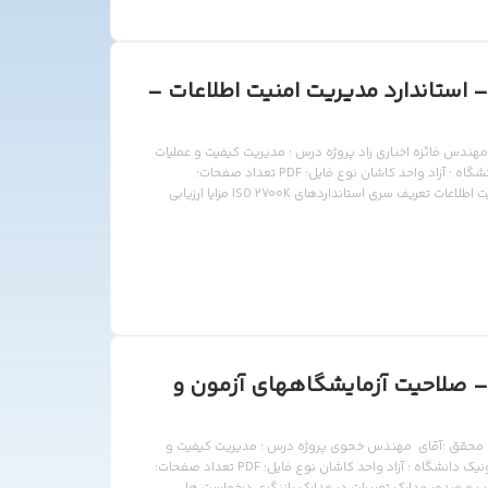
 استاندارد مدیریت امنیت اطلاعات –
ت اطلاعات – ISO 27001 محقق : خانم مهندس فائزه اخباری راد پروژه درس : مدیریت کیفیت و عملیات
– ISO 27001 رشته : کارشناسی ارشد مهندسی مکاترونیک دانشگاه : آزاد واحد کاشان نوع فایل: PDF تعداد صفحات:
83صفحه حجم :1060KB سرفصل مطالب: اصول مهم در امنیت اطلاعات تعریف سری استانداردهای ISO 2700K مزایا ارزیابی
– صلاحیت آزمایشگاههای آزمون و
 محقق :آقای مهندس خحوی پروژه درس : مدیریت کیفیت و
عملیات – ISO 17025 رشته : کارشناسی ارشد مهندسی مکاترونیک دانشگاه : آزاد واحد کاشان نوع فایل: PDF تعداد صفحات: