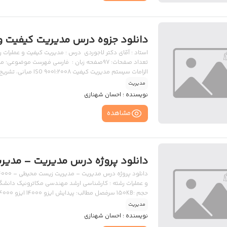
دانلود جزوه درس مدیریت کیفیت و 
الزامات سيستم مديري
مدیریت
پاورپونت ویرایش جدید آموزش چگونگی دانلود فایل ها
نویسنده :
احسان شهنازی
مشاهده
دانلود پروژه درس مدیریت – مدیریت زی
حجم :150KB سرفصل مطالب: پیدایش ایزو 14000 ایزو 14000 در ایرانٍ دانلود
مدیریت
نویسنده :
احسان شهنازی