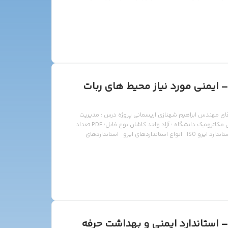
 ایمنی مورد نیاز محیط های ربات
محیط های ربات صنعتیiso 10218 محقق : آقای مهندس ابراهیم شهنازی اریسمانی پروژه درس : مدیریت
کیفیت و عملیات – iso 10218 رشته : کارشناسی ارشد مهندسی مکاترونیک دانشگاه : آزاد واحد کاشان نوع فایل: PDF تعداد
صفحات: 57صفحه حجم :1155KB سرفصل مطالب: معرفی استاندارد ایزو ISO انواع استانداردهای ایزو استانداردهای
نداردهای ایزو مربوط به ربات دانلود
 استاندارد ایمنی و بهداشت حرفه