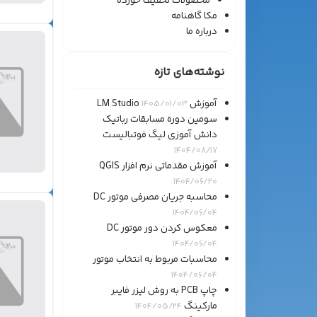
محصولات تخفیف خورده
مکا گاهنامه
درباره ما
نوشته‌های تازه
آموزش LM Studio
1405/01/03
سومین دوره مسابقات رباتیک
دانش آموزی لیگ فوتبالیست
1404/08/17
آموزش مقدماتی نرم افزار QGIS
1404/06/20
محاسبه جریان مصرفی موتور DC
1404/06/04
معکوس کردن دور موتور DC
1404/06/04
محاسبات مربوط به انتخاب موتور
1404/06/04
چاپ PCB به روش لیزر فایبر
مارکینگ
1404/05/24