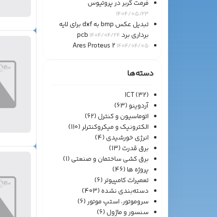
فرمت گربر در پروتیوس
1404/05/23
تبدیل عکس bmp به dxf برای لایه
برداری برد pcb
1404/04/24
Ares Proteus 2
1404/04/05
دسته‌ها
ICT
(32)
آردوینو
(63)
اتوماسیون و کنترل
(62)
الکترونیک و میکروکنترلر
(110)
انرژی خورشیدی
(4)
برق قدرت
(13)
برق کشی ساختمان و صنعتی
(1)
پروژه ها
(46)
تعمیرات کامپیوتر
(6)
دسته‌بندی نشده
(403)
سروموتور، استپ موتور
(6)
سنسور و ماژول
(6)