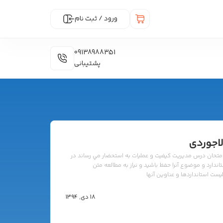
ورود / ثبت نام
09138988351
پشتیبانی
لاجوردی
امتحان درس مديريت کيفيت و عمليات به استحضار مي رساند در
ارد و موضوع آنرا حفظ باشيد و نياز به مطالعه متن
یست استانداردها و عناوین آنها
18 دی, 1394