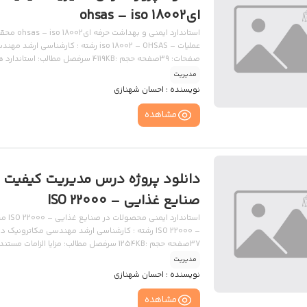
ایohsas – iso 18002
استاندار
صفحات: 39صفحه حجم :4119KB سرفصل م
بین المللی و ملی مرتبط تعاریف ، اصطلاحات و مفاهیم استاندارد OHSAS18001:2007 د
مدیریت
نویسنده :
احسان شهنازی
مشاهده
دانلود پروژه درس مدیریت کیفیت –
صنایع غذایی – ISO 22000
استا
37صفحه حجم :1254KB سرفصل مطالب: مزایا الزامات مستندسازی دامنه کاربرد دانلود
مدیریت
نویسنده :
احسان شهنازی
مشاهده