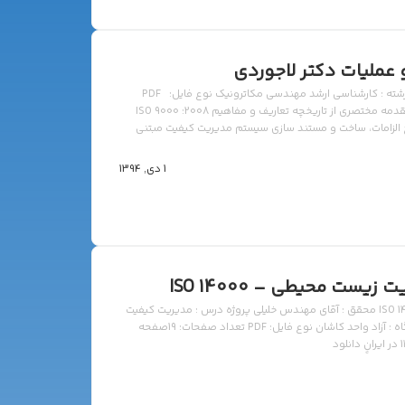
عملیات دکتر لاجوردی
استاد : آقای دکتر لاجوردی درس : مدیریت کیفیت و عملیات رشته : کارشناسی ارشد مهندسی مکاترونیک نوع فایل: PDF
تعداد صفحات: 97صفحه زبان : فارسی فهرست موضوعی: مقدمه مختصری از تاريخچه تعاريف و مفاهيم ISO 9000 :2008
ت كيفيت ISO 9001:2008 مبانی، تشريح الزامات، ساخت و مستند سازی سيستم مديريت كيفيت مبتنی
برسری استاندارد ISO 9001:2008 مشتری و مشتری گرایی کیفیت رضایت مشتری بهبود مستمر دانلود فایل pdf دانلود
1 دی, 1394
ست محیطی – ISO 14000
دانلود پروژه درس مدیریت – مدیریت زیست محیطی – ISO 14000 محقق : آقای مهندس خلیلی پروژه درس : مدیریت کیفیت
و عملیات رشته : کارشناسی ارشد مهندسی مکاترونیک دانشگاه : آزاد واحد کاشان نوع فایل: PDF تعداد صفحات: 19صفحه