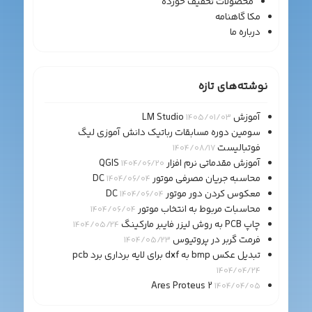
محصولات تخفیف خورده
مکا گاهنامه
درباره ما
نوشته‌های تازه
آموزش LM Studio
1405/01/03
سومین دوره مسابقات رباتیک دانش آموزی لیگ
فوتبالیست
1404/08/17
آموزش مقدماتی نرم افزار QGIS
1404/06/20
محاسبه جریان مصرفی موتور DC
1404/06/04
معکوس کردن دور موتور DC
1404/06/04
محاسبات مربوط به انتخاب موتور
1404/06/04
چاپ PCB به روش لیزر فایبر مارکینگ
1404/05/24
فرمت گربر در پروتیوس
1404/05/23
تبدیل عکس bmp به dxf برای لایه برداری برد pcb
1404/04/24
Ares Proteus 2
1404/04/05