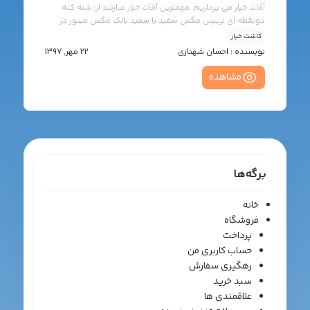
آفات خیار می پردازیم. مهمترین آفات خیار عبارتند از: شته کنه
دونقطه ای تریپس مگس سفید یا سفید بالک مگس مینوز در
ادامه به توضیح هر کدام از آفات بالا خواهیم پرداخت.
کاشت خیار
نویسنده :
احسان شهنازی
22 مهر, 1397
مشاهده
برگه‌ها
خانه
فروشگاه
پرداخت
حساب کاربری من
رهگیری سفارش
سبد خرید
علاقمندی ها