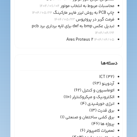
محاسبات مربوط به انتخاب موتور
1404/06/04
چاپ PCB به روش لیزر فایبر مارکینگ
1404/05/24
فرمت گربر در پروتیوس
1404/05/23
تبدیل عکس bmp به dxf برای لایه برداری برد pcb
1404/04/24
Ares Proteus 2
1404/04/05
دسته‌ها
ICT
(32)
آردوینو
(63)
اتوماسیون و کنترل
(62)
الکترونیک و میکروکنترلر
(110)
انرژی خورشیدی
(4)
برق قدرت
(13)
برق کشی ساختمان و صنعتی
(1)
پروژه ها
(46)
تعمیرات کامپیوتر
(6)