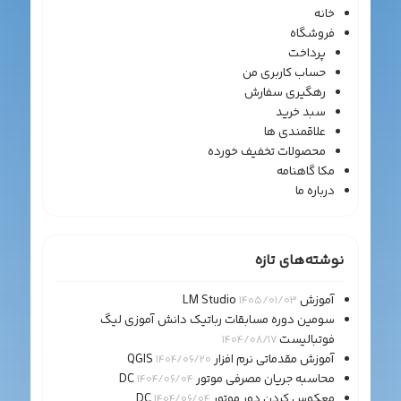
خانه
فروشگاه
پرداخت
حساب کاربری من
رهگیری سفارش
سبد خرید
علاقمندی ها
محصولات تخفیف خورده
مکا گاهنامه
درباره ما
نوشته‌های تازه
آموزش LM Studio
1405/01/03
سومین دوره مسابقات رباتیک دانش آموزی لیگ
فوتبالیست
1404/08/17
آموزش مقدماتی نرم افزار QGIS
1404/06/20
محاسبه جریان مصرفی موتور DC
1404/06/04
معکوس کردن دور موتور DC
1404/06/04