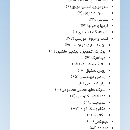
دسته‌بندی نشده
(403)
سروموتور، استپ موتور
(6)
سنسور و ماژول
(6)
عمومی
(216)
فرمها و چارتها
(13)
کارخانه گندله سازی
(1)
کتاب و جزوه آموزشی
(167)
بهینه سازی در تولید
(20)
پردازش تصویر و بینایی ماشین
(21)
دینامیک
(4)
رباتیک پیشرفته
(25)
روش تحقیق
(14)
ریاضی مهندسی
(25)
زبان تخصصی
(4)
شبکه های عصبی مصنوعی
(3)
مدارهای الکتریکی
(7)
مدیریت
(28)
مکاترونیک 1 و 2
(37)
مکانیک
(2)
لینوکس
(22)
متفرقه
(51)