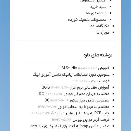
رهگیری سفارش
سبد خرید
علاقمندی ها
محصولات تخفیف خورده
مکا گاهنامه
درباره ما
نوشته‌های تازه
آموزش LM Studio
1405/01/03
سومین دوره مسابقات رباتیک دانش آموزی لیگ
فوتبالیست
1404/08/17
آموزش مقدماتی نرم افزار QGIS
1404/06/20
محاسبه جریان مصرفی موتور DC
1404/06/04
معکوس کردن دور موتور DC
1404/06/04
محاسبات مربوط به انتخاب موتور
1404/06/04
چاپ PCB به روش لیزر فایبر مارکینگ
1404/05/24
فرمت گربر در پروتیوس
1404/05/23
تبدیل عکس bmp به dxf برای لایه برداری برد pcb