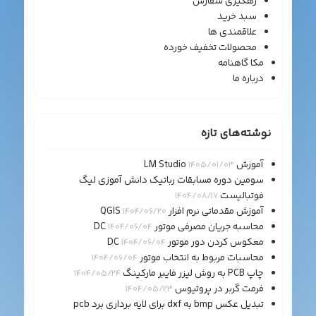
رهگیری سفارش
سبد خرید
علاقمندی ها
محصولات تخفیف خورده
مکا گاهنامه
درباره ما
نوشته‌های تازه
آموزش LM Studio
1405/01/03
سومین دوره مسابقات رباتیک دانش آموزی لیگ
فوتبالیست
1404/08/17
آموزش مقدماتی نرم افزار QGIS
1404/06/20
محاسبه جریان مصرفی موتور DC
1404/06/04
معکوس کردن دور موتور DC
1404/06/04
محاسبات مربوط به انتخاب موتور
1404/06/04
چاپ PCB به روش لیزر فایبر مارکینگ
1404/05/24
فرمت گربر در پروتیوس
1404/05/23
تبدیل عکس bmp به dxf برای لایه برداری برد pcb