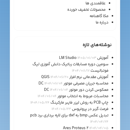
علاقمندی ها
محصولات تخفیف خورده
مکا گاهنامه
درباره ما
نوشته‌های تازه
آموزش LM Studio
1405/01/03
سومین دوره مسابقات رباتیک دانش آموزی لیگ
فوتبالیست
1404/08/17
آموزش مقدماتی نرم افزار QGIS
1404/06/20
محاسبه جریان مصرفی موتور DC
1404/06/04
معکوس کردن دور موتور DC
1404/06/04
محاسبات مربوط به انتخاب موتور
1404/06/04
چاپ PCB به روش لیزر فایبر مارکینگ
1404/05/24
فرمت گربر در پروتیوس
1404/05/23
تبدیل عکس bmp به dxf برای لایه برداری برد pcb
1404/04/24
Ares Proteus 2
1404/04/05