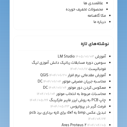
علاقمندی ها
محصولات تخفیف خورده
مکا گاهنامه
درباره ما
نوشته‌های تازه
آموزش LM Studio
1405/01/03
سومین دوره مسابقات رباتیک دانش آموزی لیگ
فوتبالیست
1404/08/17
آموزش مقدماتی نرم افزار QGIS
1404/06/20
محاسبه جریان مصرفی موتور DC
1404/06/04
معکوس کردن دور موتور DC
1404/06/04
محاسبات مربوط به انتخاب موتور
1404/06/04
چاپ PCB به روش لیزر فایبر مارکینگ
1404/05/24
فرمت گربر در پروتیوس
1404/05/23
تبدیل عکس bmp به dxf برای لایه برداری برد pcb
1404/04/24
Ares Proteus 2
1404/04/05