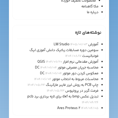
محصولات تخفیف خورده
مکا گاهنامه
درباره ما
نوشته‌های تازه
آموزش LM Studio
1405/01/03
سومین دوره مسابقات رباتیک دانش آموزی لیگ
فوتبالیست
1404/08/17
آموزش مقدماتی نرم افزار QGIS
1404/06/20
محاسبه جریان مصرفی موتور DC
1404/06/04
معکوس کردن دور موتور DC
1404/06/04
محاسبات مربوط به انتخاب موتور
1404/06/04
چاپ PCB به روش لیزر فایبر مارکینگ
1404/05/24
فرمت گربر در پروتیوس
1404/05/23
تبدیل عکس bmp به dxf برای لایه برداری برد pcb
1404/04/24
Ares Proteus 2
1404/04/05