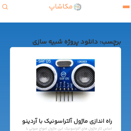
مکاشاپ
برچسب:
دانلود پروژه شبیه سازی
راه اندازی ماژول آلتراسونیک با آردینو
اساس کار ماژول های آلتراسونیک: این ماژول امواج صوتی با