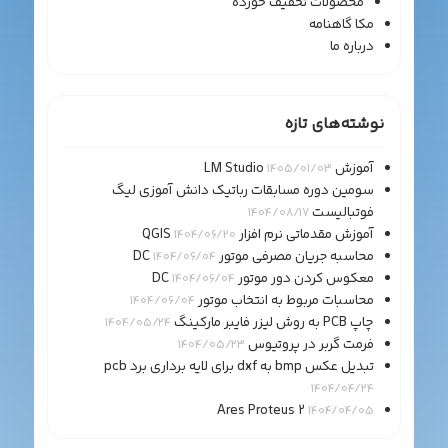
محصولات تخفیف خورده
مکا گاهنامه
درباره ما
نوشته‌های تازه
آموزش LM Studio
1405/01/03
سومین دوره مسابقات رباتیک دانش آموزی لیگ
فوتبالیست
1404/08/17
آموزش مقدماتی نرم افزار QGIS
1404/06/20
محاسبه جریان مصرفی موتور DC
1404/06/04
معکوس کردن دور موتور DC
1404/06/04
محاسبات مربوط به انتخاب موتور
1404/06/04
چاپ PCB به روش لیزر فایبر مارکینگ
1404/05/24
فرمت گربر در پروتیوس
1404/05/23
تبدیل عکس bmp به dxf برای لایه برداری برد pcb
1404/04/24
Ares Proteus 2
1404/04/05