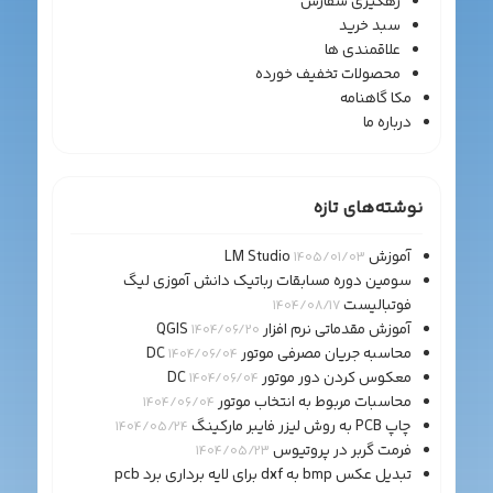
رهگیری سفارش
سبد خرید
علاقمندی ها
محصولات تخفیف خورده
مکا گاهنامه
درباره ما
نوشته‌های تازه
آموزش LM Studio
1405/01/03
سومین دوره مسابقات رباتیک دانش آموزی لیگ
فوتبالیست
1404/08/17
آموزش مقدماتی نرم افزار QGIS
1404/06/20
محاسبه جریان مصرفی موتور DC
1404/06/04
معکوس کردن دور موتور DC
1404/06/04
محاسبات مربوط به انتخاب موتور
1404/06/04
چاپ PCB به روش لیزر فایبر مارکینگ
1404/05/24
فرمت گربر در پروتیوس
1404/05/23
تبدیل عکس bmp به dxf برای لایه برداری برد pcb