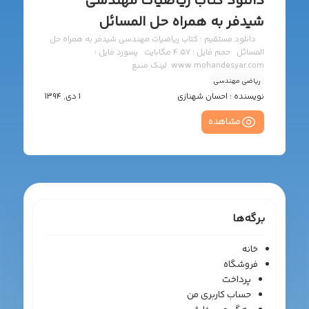
دانلود کتاب ریاضیات مهندسی
شیدفر به همراه حل المسائل
دانلود مستقیم : کتاب ریاضیات مهندسی شیدفر به همراه حل
المسائل حجم فایل : 4.57 مگابایت پسورد فایل :
www.mohandesyar.com لینک منبع
ریاضی مهندسی
نویسنده :
احسان شهنازی
1 دی, 1394
مشاهده
برگه‌ها
خانه
فروشگاه
پرداخت
حساب کاربری من