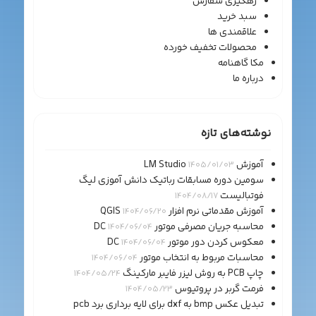
رهگیری سفارش
سبد خرید
علاقمندی ها
محصولات تخفیف خورده
مکا گاهنامه
درباره ما
نوشته‌های تازه
آموزش LM Studio
1405/01/03
سومین دوره مسابقات رباتیک دانش آموزی لیگ
فوتبالیست
1404/08/17
آموزش مقدماتی نرم افزار QGIS
1404/06/20
محاسبه جریان مصرفی موتور DC
1404/06/04
معکوس کردن دور موتور DC
1404/06/04
محاسبات مربوط به انتخاب موتور
1404/06/04
چاپ PCB به روش لیزر فایبر مارکینگ
1404/05/24
فرمت گربر در پروتیوس
1404/05/23
تبدیل عکس bmp به dxf برای لایه برداری برد pcb