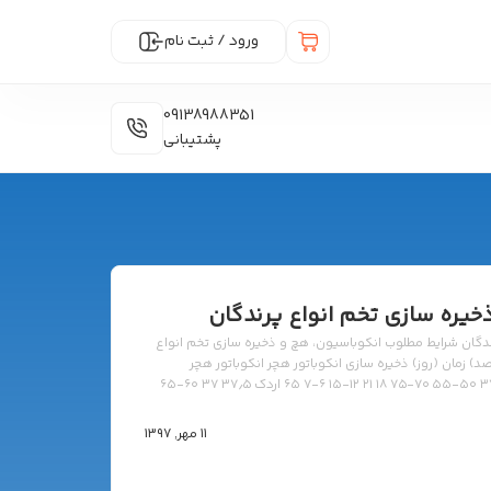
ورود / ثبت نام
09138988351
پشتیبانی
یره سازی تخم انواع پرندگان
دگان شرایط مطلوب انکوباسیون، هچ و ذخیره سازی تخم انواع
) زمان (روز) ذخیره سازی انکوباتور هچر انکوباتور هچر
انکوباتور کل دوره درجه(c) روز رطوبت (درصد) مرغ ۳۷٫۵ ۳۷٫۲ ۵۰-۵۵ ۷۰-۷۵ ۱۸ ۲۱ ۱۲-۱۵ ۶-۷ ۶۵ اردک ۳۷٫۵ ۳۷ ۶۰-۶۵
۷۵-۸۰ ۲۵ ۲۸ — — — اردک(مسکویی) ۳۷٫۵ ۳۷ ۶۰-۶۵ ۷۵-۸۰ ۳۱ ۳۴ — — — غاز ۳۷٫۷ ۳۷٫۵ ۵۵-۶۰ ۷۵-۸۰
*۲۷-۲۸ *۳۰-۳۱ ۱۰-۱۵ ۴-۵ ۷۰ قو ۳۷٫۵ ۳۷٫۲ ۵۵ ۷۵ *۲۶-۳۲ *۳۰-۳۶ — — — بوقلمون ۳۷٫۵ ۳۷ ۵۵ ۷۵ ۲۵ ۲۸ —
11 مهر, 1397