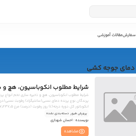
سفارش
مقالات آموزشی
دمای جوجه کشی
شرایط مطلوب انکوباسیون، هچ و ذخ
شرایط مطلوب انکوباسیون، هچ و ذخیره سازی تخم انواع پرن
پرندگان نوع پرنده دمای نسبی(سانتیگراد) رطوبت نسبی(درصد
پرورش طیور
.
دسته‌بندی نشده
نویسنده :
احسان شهنازی
— […]
مشاهده