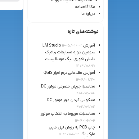
محصولات تخفیف خورده
مکا گاهنامه
درباره ما
نوشته‌های تازه
آموزش LM Studio
1405/01/03
سومین دوره مسابقات رباتیک
دانش آموزی لیگ فوتبالیست
1404/08/17
آموزش مقدماتی نرم افزار QGIS
1404/06/20
محاسبه جریان مصرفی موتور DC
1404/06/04
معکوس کردن دور موتور DC
1404/06/04
محاسبات مربوط به انتخاب موتور
1404/06/04
چاپ PCB به روش لیزر فایبر
مارکینگ
1404/05/24