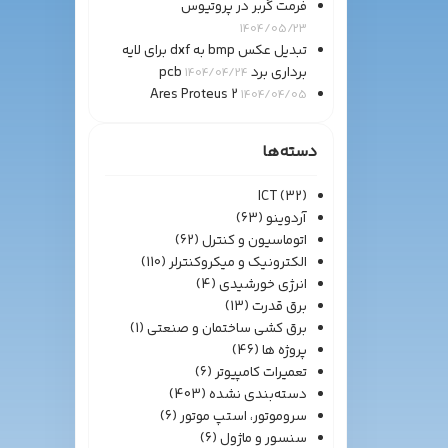
فرمت گربر در پروتیوس
1404/05/23
تبدیل عکس bmp به dxf برای لایه
برداری برد pcb
1404/04/24
Ares Proteus 2
1404/04/05
دسته‌ها
ICT
(32)
آردوینو
(63)
اتوماسیون و کنترل
(62)
الکترونیک و میکروکنترلر
(110)
انرژی خورشیدی
(4)
برق قدرت
(13)
برق کشی ساختمان و صنعتی
(1)
پروژه ها
(46)
تعمیرات کامپیوتر
(6)
دسته‌بندی نشده
(403)
سروموتور، استپ موتور
(6)
سنسور و ماژول
(6)