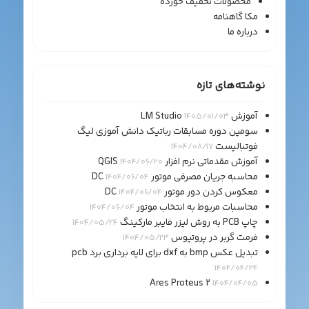
محصولات تخفیف خورده
مکا گاهنامه
درباره ما
نوشته‌های تازه
آموزش LM Studio
1405/01/03
سومین دوره مسابقات رباتیک دانش آموزی لیگ
فوتبالیست
1404/08/17
آموزش مقدماتی نرم افزار QGIS
1404/06/20
محاسبه جریان مصرفی موتور DC
1404/06/04
معکوس کردن دور موتور DC
1404/06/04
محاسبات مربوط به انتخاب موتور
1404/06/04
چاپ PCB به روش لیزر فایبر مارکینگ
1404/05/24
فرمت گربر در پروتیوس
1404/05/23
تبدیل عکس bmp به dxf برای لایه برداری برد pcb
1404/04/24
Ares Proteus 2
1404/04/05