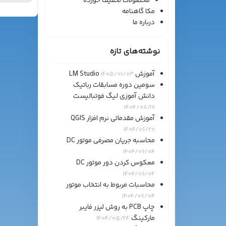
محصولات تخفیف خورده
مکا گاهنامه
درباره ما
نوشته‌های تازه
آموزش LM Studio
1405/01/03
سومین دوره مسابقات رباتیک
دانش آموزی لیگ فوتبالیست
1404/08/17
آموزش مقدماتی نرم افزار QGIS
1404/06/20
محاسبه جریان مصرفی موتور DC
1404/06/04
معکوس کردن دور موتور DC
1404/06/04
محاسبات مربوط به انتخاب موتور
1404/06/04
چاپ PCB به روش لیزر فایبر
مارکینگ
1404/05/24