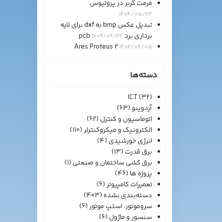
فرمت گربر در پروتیوس
1404/05/23
تبدیل عکس bmp به dxf برای لایه
برداری برد pcb
1404/04/24
Ares Proteus 2
1404/04/05
دسته‌ها
ICT
(32)
آردوینو
(63)
اتوماسیون و کنترل
(62)
الکترونیک و میکروکنترلر
(110)
انرژی خورشیدی
(4)
برق قدرت
(13)
برق کشی ساختمان و صنعتی
(1)
پروژه ها
(46)
تعمیرات کامپیوتر
(6)
دسته‌بندی نشده
(403)
سروموتور، استپ موتور
(6)
سنسور و ماژول
(6)