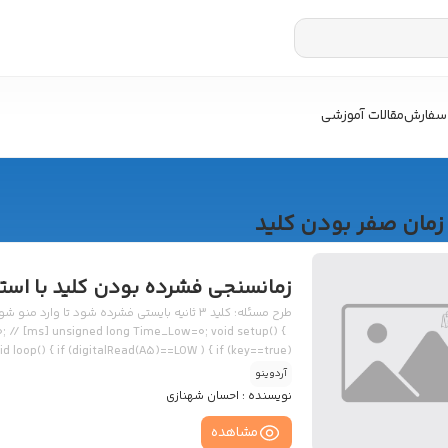
سفارش
مقالات آموزشی
زمان صفر بودن کلید
زمانسنجی فشرده بودن کلید با استفا
00; // [ms] unsigned long Time_Low=0; void setup() {
d loop() { if (digitalRead(A5)==LOW ) { if (key==true)
A5)==HIGH && key==false ) { if ( (millis()-Time_Low) >
آردوینو
print(“Key: “); Serial.println(key); //prints time
نویسنده :
احسان شهنازی
 Serial.println(a); //prints time since program started }
مشاهده