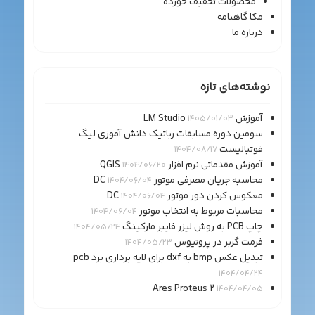
محصولات تخفیف خورده
مکا گاهنامه
درباره ما
نوشته‌های تازه
آموزش LM Studio
1405/01/03
سومین دوره مسابقات رباتیک دانش آموزی لیگ
فوتبالیست
1404/08/17
آموزش مقدماتی نرم افزار QGIS
1404/06/20
محاسبه جریان مصرفی موتور DC
1404/06/04
معکوس کردن دور موتور DC
1404/06/04
محاسبات مربوط به انتخاب موتور
1404/06/04
چاپ PCB به روش لیزر فایبر مارکینگ
1404/05/24
فرمت گربر در پروتیوس
1404/05/23
تبدیل عکس bmp به dxf برای لایه برداری برد pcb
1404/04/24
Ares Proteus 2
1404/04/05