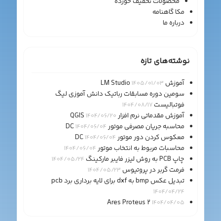
محصولات تخفیف خورده
مکا گاهنامه
درباره ما
نوشته‌های تازه
آموزش LM Studio
1405/01/03
سومین دوره مسابقات رباتیک دانش آموزی لیگ
فوتبالیست
1404/08/17
آموزش مقدماتی نرم افزار QGIS
1404/06/20
محاسبه جریان مصرفی موتور DC
1404/06/04
معکوس کردن دور موتور DC
1404/06/04
محاسبات مربوط به انتخاب موتور
1404/06/04
چاپ PCB به روش لیزر فایبر مارکینگ
1404/05/24
فرمت گربر در پروتیوس
1404/05/23
تبدیل عکس bmp به dxf برای لایه برداری برد pcb
1404/04/24
Ares Proteus 2
1404/04/05