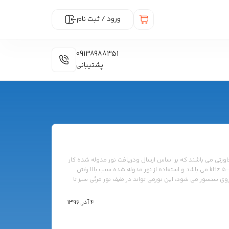
ورود / ثبت نام
09138988351
پشتیبانی
رتی می باشند که بر اساس ارسال ودریافت نور مدوله شده کار
می کنند. نور مدوله شده پالس هایی با فرکانسی مابین ۳۰-۵ kHz می باشد و استفاده از نور مدوله شده سبب بالا رفتن
وی سنسور می شود، این نورمی تواند در طیف نور مرئی سبز تا
نور نامرئی مادون قرمز باشد . البته بیشتر در ساخت سنسور های نوری از نور مادون قرمز با طول موج ۸۸۰mm استفاده می
4 آذر, 1396