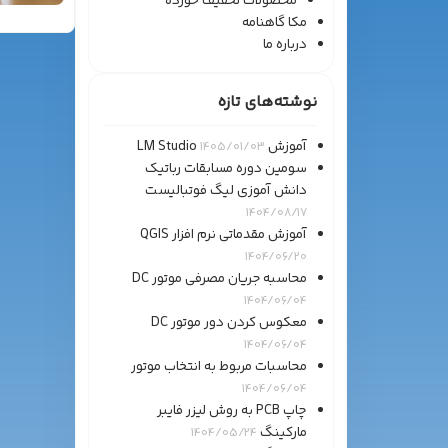
محصولات تخفیف خورده
مکا گاهنامه
درباره ما
نوشته‌های تازه
آموزش LM Studio
1405/01/03
سومین دوره مسابقات رباتیک
دانش آموزی لیگ فوتبالیست
1404/08/17
آموزش مقدماتی نرم افزار QGIS
1404/06/20
محاسبه جریان مصرفی موتور DC
1404/06/04
معکوس کردن دور موتور DC
1404/06/04
محاسبات مربوط به انتخاب موتور
1404/06/04
چاپ PCB به روش لیزر فایبر
مارکینگ
1404/05/24