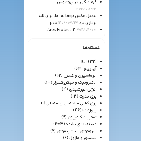
فرمت گربر در پروتیوس
1404/05/23
تبدیل عکس bmp به dxf برای لایه
برداری برد pcb
1404/04/24
Ares Proteus 2
1404/04/05
دسته‌ها
ICT
(32)
آردوینو
(63)
اتوماسیون و کنترل
(62)
الکترونیک و میکروکنترلر
(110)
انرژی خورشیدی
(4)
برق قدرت
(13)
برق کشی ساختمان و صنعتی
(1)
پروژه ها
(46)
تعمیرات کامپیوتر
(6)
دسته‌بندی نشده
(403)
سروموتور، استپ موتور
(6)
سنسور و ماژول
(6)