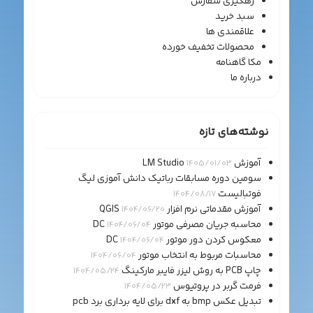
رهگیری سفارش
سبد خرید
علاقمندی ها
محصولات تخفیف خورده
مکا گاهنامه
درباره ما
نوشته‌های تازه
آموزش LM Studio
1405/01/03
سومین دوره مسابقات رباتیک دانش آموزی لیگ
فوتبالیست
1404/08/17
آموزش مقدماتی نرم افزار QGIS
1404/06/20
محاسبه جریان مصرفی موتور DC
1404/06/04
معکوس کردن دور موتور DC
1404/06/04
محاسبات مربوط به انتخاب موتور
1404/06/04
چاپ PCB به روش لیزر فایبر مارکینگ
1404/05/24
فرمت گربر در پروتیوس
1404/05/23
تبدیل عکس bmp به dxf برای لایه برداری برد pcb