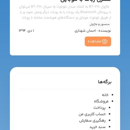
ماژول BT-210 به کمک مبدل بلوتوث به سریال BT-210 می‌توان
با پروتکل Bluetooth یک روبات را به روبات دیگر وصل نمود و یا
از طریق بلوتوث موبایل و دستگاه‌های هوشمند مشابه با روبات
ارتباط برقرار نمود. راهنمای کاربر
سنسور و ماژول
نویسنده :
احسان شهنازی
1 دی, 1394
مشاهده
برگه‌ها
خانه
فروشگاه
پرداخت
حساب کاربری من
رهگیری سفارش
سبد خرید