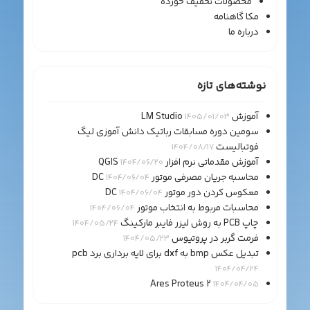
محصولات تخفیف خورده
مکا گاهنامه
درباره ما
نوشته‌های تازه
آموزش LM Studio
1405/01/03
سومین دوره مسابقات رباتیک دانش آموزی لیگ
فوتبالیست
1404/08/17
آموزش مقدماتی نرم افزار QGIS
1404/06/20
محاسبه جریان مصرفی موتور DC
1404/06/04
معکوس کردن دور موتور DC
1404/06/04
محاسبات مربوط به انتخاب موتور
1404/06/04
چاپ PCB به روش لیزر فایبر مارکینگ
1404/05/24
فرمت گربر در پروتیوس
1404/05/23
تبدیل عکس bmp به dxf برای لایه برداری برد pcb
1404/04/24
Ares Proteus 2
1404/04/05