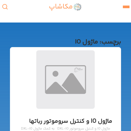
مکاشاپ
برچسب:
ماژول IO
ماژول IO و کنترل سروموتور رباتها
ماژول IO و کنترل سروموتور DXL-IO به کمک ماژول DXL-IO