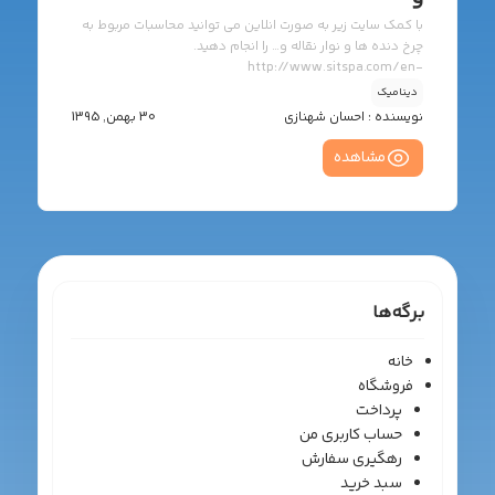
با کمک سایت زیر به صورت انلاین می توانید محاسبات مربوط به
چرخ دنده ها و نوار نقاله و… را انجام دهید.
http://www.sitspa.com/en-
US/Sit_Home_page_en.html
دینامیک
نویسنده :
احسان شهنازی
30 بهمن, 1395
مشاهده
برگه‌ها
خانه
فروشگاه
پرداخت
حساب کاربری من
رهگیری سفارش
سبد خرید