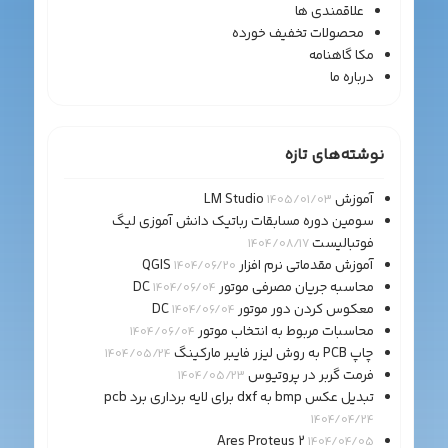
علاقمندی ها
محصولات تخفیف خورده
مکا گاهنامه
درباره ما
نوشته‌های تازه
آموزش LM Studio
1405/01/03
سومین دوره مسابقات رباتیک دانش آموزی لیگ
فوتبالیست
1404/08/17
آموزش مقدماتی نرم افزار QGIS
1404/06/20
محاسبه جریان مصرفی موتور DC
1404/06/04
معکوس کردن دور موتور DC
1404/06/04
محاسبات مربوط به انتخاب موتور
1404/06/04
چاپ PCB به روش لیزر فایبر مارکینگ
1404/05/24
فرمت گربر در پروتیوس
1404/05/23
تبدیل عکس bmp به dxf برای لایه برداری برد pcb
1404/04/24
Ares Proteus 2
1404/04/05