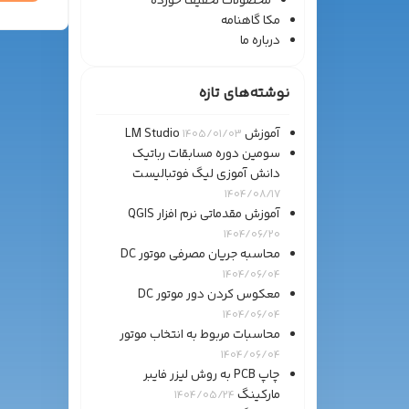
محصولات تخفیف خورده
مکا گاهنامه
درباره ما
نوشته‌های تازه
آموزش LM Studio
1405/01/03
سومین دوره مسابقات رباتیک
دانش آموزی لیگ فوتبالیست
1404/08/17
آموزش مقدماتی نرم افزار QGIS
1404/06/20
محاسبه جریان مصرفی موتور DC
1404/06/04
معکوس کردن دور موتور DC
1404/06/04
محاسبات مربوط به انتخاب موتور
1404/06/04
چاپ PCB به روش لیزر فایبر
مارکینگ
1404/05/24