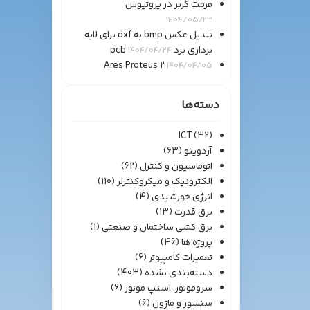
فرمت گربر در پروتیوس
1404/05/23
تبدیل عکس bmp به dxf برای لایه
برداری برد pcb
1404/04/24
Ares Proteus 2
1404/04/05
دسته‌ها
ICT
(32)
آردوینو
(63)
اتوماسیون و کنترل
(62)
الکترونیک و میکروکنترلر
(110)
انرژی خورشیدی
(4)
برق قدرت
(13)
برق کشی ساختمان و صنعتی
(1)
پروژه ها
(46)
تعمیرات کامپیوتر
(6)
دسته‌بندی نشده
(403)
سروموتور، استپ موتور
(6)
سنسور و ماژول
(6)