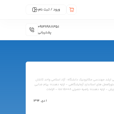
ورود / ثبت نام
09138988351
پشتیبانی
ته : کارشناسی ارشد مهندسی مکاترونیک دانشگاه : آزاد اسلامی واحد کاشان
ISO 31000 مدیریت ریسک – ارایه دهنده : محمد زارع مهرجردی ISO 15189 : 2007 – دستورالعمل های استاندارد آزمایشگاهی – ارایه دهنده: پیام فدایی
iso 10012 – سیستم های مدیریت اندازه گیری – ارایه دهنده: مرتضی اقبالیان iso 10015 – مدیریت آموزش – ارایه دهنده: راضیه حضرتی iso 15008 – الزامات
1 دی, 1394