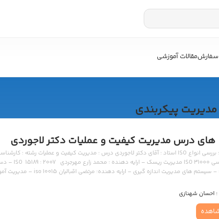
سفارش
مقالات آموزشی
مدیریت پیکربندی
 های درس مدیریت کیفیت و عملیات دکتر لاجوردی
موضوع : بررسی انواع ISO استاد : آقای دکتر لاجوردی درس : مدیریت کیفیت و عملیات رش
زبان : فارسی 
 – ارایه دهنده: سعید شفق سرخ iso 4217 – کد گذاری ارزی – ارایه دهنده: زهرا بابازاده iso 1007 – مدیریت […]
:
احسان شهنازی
اهده