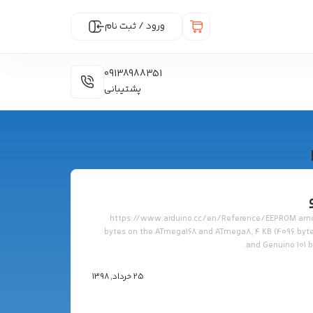
ورود / ثبت نام
09138988351
پشتیبانی
https://www.arduino.cc/en/Reference/EEPROM amou
bytes on the ATmega168 and ATmega8, 4 KB (4096 byt
and Genuino 101 
25 خرداد, 1398