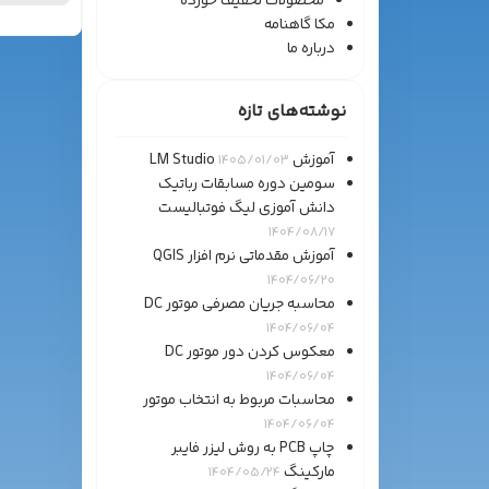
محصولات تخفیف خورده
مکا گاهنامه
درباره ما
نوشته‌های تازه
آموزش LM Studio
1405/01/03
سومین دوره مسابقات رباتیک
دانش آموزی لیگ فوتبالیست
1404/08/17
آموزش مقدماتی نرم افزار QGIS
1404/06/20
محاسبه جریان مصرفی موتور DC
1404/06/04
معکوس کردن دور موتور DC
1404/06/04
محاسبات مربوط به انتخاب موتور
1404/06/04
چاپ PCB به روش لیزر فایبر
مارکینگ
1404/05/24