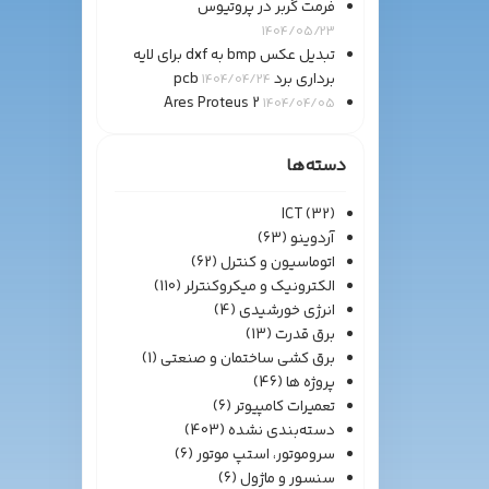
فرمت گربر در پروتیوس
1404/05/23
تبدیل عکس bmp به dxf برای لایه
برداری برد pcb
1404/04/24
Ares Proteus 2
1404/04/05
دسته‌ها
ICT
(32)
آردوینو
(63)
اتوماسیون و کنترل
(62)
الکترونیک و میکروکنترلر
(110)
انرژی خورشیدی
(4)
برق قدرت
(13)
برق کشی ساختمان و صنعتی
(1)
پروژه ها
(46)
تعمیرات کامپیوتر
(6)
دسته‌بندی نشده
(403)
سروموتور، استپ موتور
(6)
سنسور و ماژول
(6)