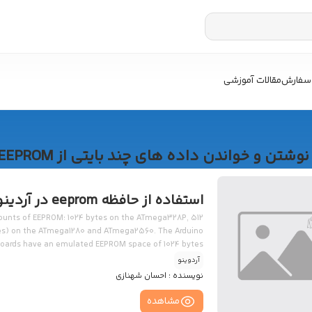
سفارش
مقالات آموزشی
نوشتن و خواندن داده های چند بایتی از EEPROM
استفاده از حافظه eeprom در آردینو
nts of EEPROM: 1024 bytes on the ATmega328P, 512
es) on the ATmega1280 and ATmega2560. The Arduino
boards have an emulated EEPROM space of 1024 bytes.
آردوینو
نویسنده :
احسان شهنازی
مشاهده