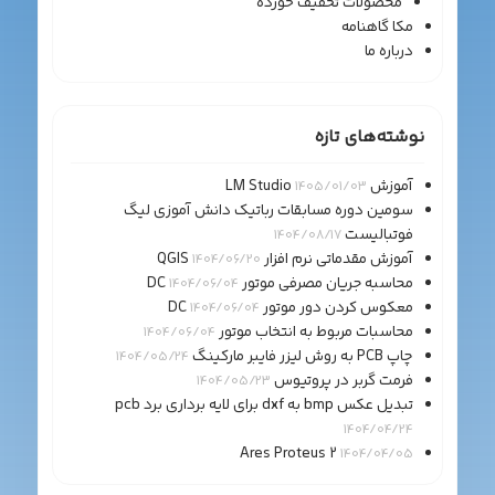
محصولات تخفیف خورده
مکا گاهنامه
درباره ما
نوشته‌های تازه
آموزش LM Studio
1405/01/03
سومین دوره مسابقات رباتیک دانش آموزی لیگ
فوتبالیست
1404/08/17
آموزش مقدماتی نرم افزار QGIS
1404/06/20
محاسبه جریان مصرفی موتور DC
1404/06/04
معکوس کردن دور موتور DC
1404/06/04
محاسبات مربوط به انتخاب موتور
1404/06/04
چاپ PCB به روش لیزر فایبر مارکینگ
1404/05/24
فرمت گربر در پروتیوس
1404/05/23
تبدیل عکس bmp به dxf برای لایه برداری برد pcb
1404/04/24
Ares Proteus 2
1404/04/05