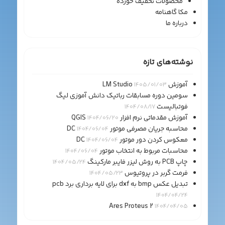
محصولات تخفیف خورده
مکا گاهنامه
درباره ما
نوشته‌های تازه
آموزش LM Studio
1405/01/03
سومین دوره مسابقات رباتیک دانش آموزی لیگ
فوتبالیست
1404/08/17
آموزش مقدماتی نرم افزار QGIS
1404/06/20
محاسبه جریان مصرفی موتور DC
1404/06/04
معکوس کردن دور موتور DC
1404/06/04
محاسبات مربوط به انتخاب موتور
1404/06/04
چاپ PCB به روش لیزر فایبر مارکینگ
1404/05/24
فرمت گربر در پروتیوس
1404/05/23
تبدیل عکس bmp به dxf برای لایه برداری برد pcb
1404/04/24
Ares Proteus 2
1404/04/05