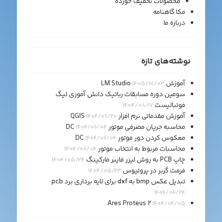
محصولات تخفیف خورده
مکا گاهنامه
درباره ما
نوشته‌های تازه
آموزش LM Studio
1405/01/03
سومین دوره مسابقات رباتیک دانش آموزی لیگ
فوتبالیست
1404/08/17
آموزش مقدماتی نرم افزار QGIS
1404/06/20
محاسبه جریان مصرفی موتور DC
1404/06/04
معکوس کردن دور موتور DC
1404/06/04
محاسبات مربوط به انتخاب موتور
1404/06/04
چاپ PCB به روش لیزر فایبر مارکینگ
1404/05/24
فرمت گربر در پروتیوس
1404/05/23
تبدیل عکس bmp به dxf برای لایه برداری برد pcb
1404/04/24
Ares Proteus 2
1404/04/05