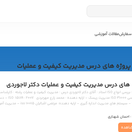
سفارش
مقالات آموزشی
پروژه های درس مدیریت کیفیت و عملیات
 های درس مدیریت کیفیت و عملیات دکتر لاجوردی
موضوع : بررسی انواع ISO استاد : آقای دکتر لاجوردی درس : مدیریت کیفیت و عملیات رش
زبان : فارسی 
 – ارایه دهنده: سعید شفق سرخ iso 4217 – کد گذاری ارزی – ارایه دهنده: زهرا بابازاده iso 1007 – مدیریت […]
:
احسان شهنازی
اهده