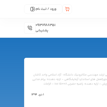
ورود / ثبت نام
09138988351
پشتیبانی
ته : کارشناسی ارشد مهندسی مکاترونیک دانشگاه : آزاد اسلامی واحد کاشان
ISO 31000 مدیریت ریسک – ارایه دهنده : محمد زارع مهرجردی ISO 15189 : 2007 – دستورالعمل های استاندارد آزمایشگاهی – ارایه دهنده: پیام فدایی
iso 10012 – سیستم های مدیریت اندازه گیری – ارایه دهنده: مرتضی اقبالیان iso 10015 – مدیریت آموزش – ارایه دهنده: راضیه حضرتی iso 15008 – الزامات
1 دی, 1394