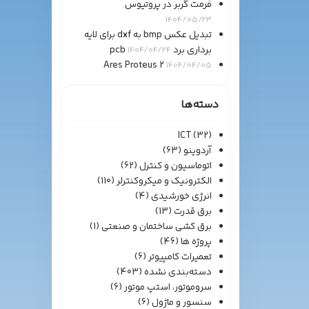
فرمت گربر در پروتیوس
1404/05/23
تبدیل عکس bmp به dxf برای لایه
برداری برد pcb
1404/04/24
Ares Proteus 2
1404/04/05
دسته‌ها
ICT
(32)
آردوینو
(63)
اتوماسیون و کنترل
(62)
الکترونیک و میکروکنترلر
(110)
انرژی خورشیدی
(4)
برق قدرت
(13)
برق کشی ساختمان و صنعتی
(1)
پروژه ها
(46)
تعمیرات کامپیوتر
(6)
دسته‌بندی نشده
(403)
سروموتور، استپ موتور
(6)
سنسور و ماژول
(6)