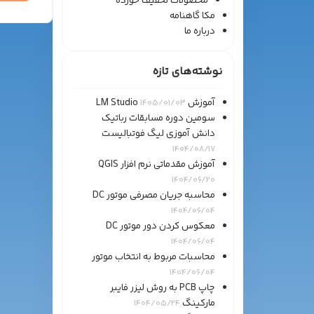
محصولات تخفیف خورده
مکا گاهنامه
درباره ما
نوشته‌های تازه
آموزش LM Studio
1405/01/03
سومین دوره مسابقات رباتیک
دانش آموزی لیگ فوتبالیست
1404/08/17
آموزش مقدماتی نرم افزار QGIS
1404/06/20
محاسبه جریان مصرفی موتور DC
1404/06/04
معکوس کردن دور موتور DC
1404/06/04
محاسبات مربوط به انتخاب موتور
1404/06/04
چاپ PCB به روش لیزر فایبر
مارکینگ
1404/05/24