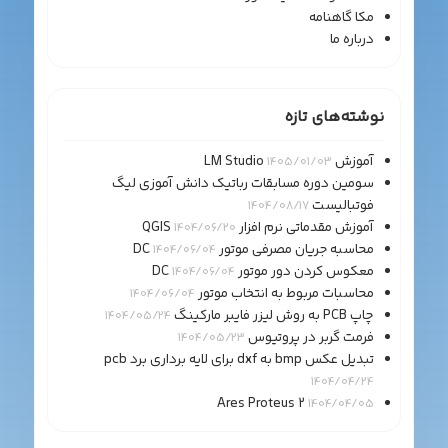
مکا گاهنامه
درباره ما
نوشته‌های تازه
آموزش LM Studio
1405/01/03
سومین دوره مسابقات رباتیک دانش آموزی لیگ
فوتبالیست
1404/08/17
آموزش مقدماتی نرم افزار QGIS
1404/06/20
محاسبه جریان مصرفی موتور DC
1404/06/04
معکوس کردن دور موتور DC
1404/06/04
محاسبات مربوط به انتخاب موتور
1404/06/04
چاپ PCB به روش لیزر فایبر مارکینگ
1404/05/24
فرمت گربر در پروتیوس
1404/05/23
تبدیل عکس bmp به dxf برای لایه برداری برد pcb
1404/04/24
Ares Proteus 2
1404/04/05