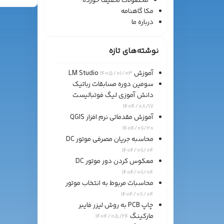
محصولات تخفیف خورده
مکا گاهنامه
درباره ما
نوشته‌های تازه
آموزش LM Studio
1405/01/03
سومین دوره مسابقات رباتیک
دانش آموزی لیگ فوتبالیست
1404/08/17
آموزش مقدماتی نرم افزار QGIS
1404/06/20
محاسبه جریان مصرفی موتور DC
1404/06/04
معکوس کردن دور موتور DC
1404/06/04
محاسبات مربوط به انتخاب موتور
1404/06/04
چاپ PCB به روش لیزر فایبر
مارکینگ
1404/05/24