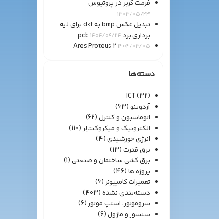
فرمت گربر در پروتیوس
1404/05/23
تبدیل عکس bmp به dxf برای لایه
برداری برد pcb
1404/04/24
Ares Proteus 2
1404/04/05
دسته‌ها
ICT
(32)
آردوینو
(63)
اتوماسیون و کنترل
(62)
الکترونیک و میکروکنترلر
(110)
انرژی خورشیدی
(4)
برق قدرت
(13)
برق کشی ساختمان و صنعتی
(1)
پروژه ها
(46)
تعمیرات کامپیوتر
(6)
دسته‌بندی نشده
(403)
سروموتور، استپ موتور
(6)
سنسور و ماژول
(6)