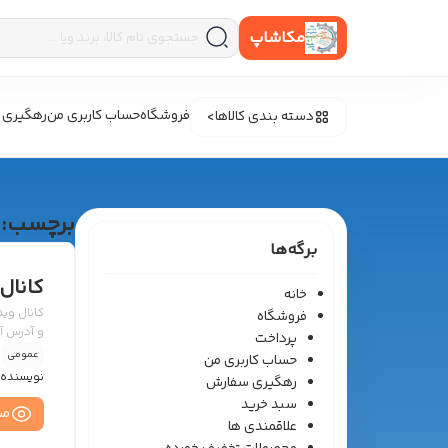
مکاشاپ
فروشگاه
حساب کاربری من
رهگیری 
دسته بندی کالاها
برچسب:
برگه‌ها
کانال 
خانه
کانال وید
فروشگاه
و آدرس آن را
پرداخت
عمومی
حساب کاربری من
نویسنده 
رهگیری سفارش
سبد خرید
مش
علاقمندی ها