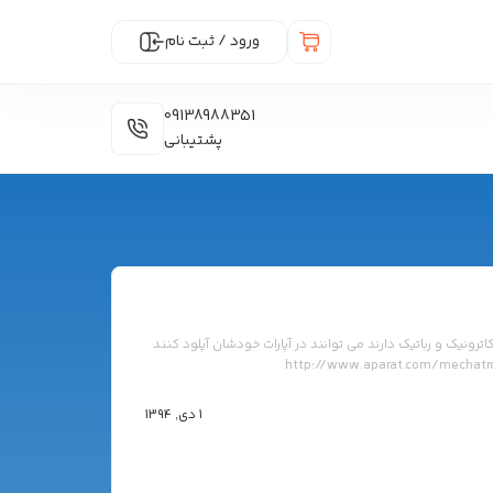
ورود / ثبت نام
09138988351
پشتیبانی
ترونیک و رباتیک دارند می توانند در آپارات خودشان آپلود کنند
1 دی, 1394