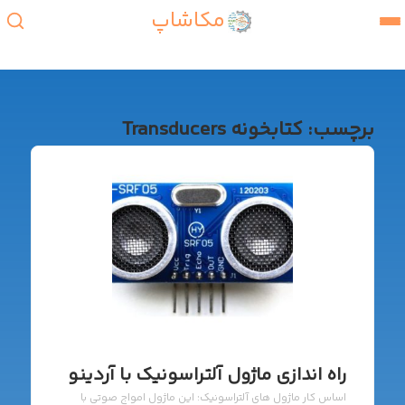
مکاشاپ
برچسب:
کتابخونه Transducers
راه اندازی ماژول آلتراسونیک با آردینو
اساس کار ماژول های آلتراسونیک: این ماژول امواج صوتی با