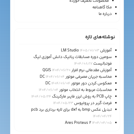
محصولات تخفیف خورده
مکا گاهنامه
درباره ما
نوشته‌های تازه
آموزش LM Studio
1405/01/03
سومین دوره مسابقات رباتیک دانش آموزی لیگ
فوتبالیست
1404/08/17
آموزش مقدماتی نرم افزار QGIS
1404/06/20
محاسبه جریان مصرفی موتور DC
1404/06/04
معکوس کردن دور موتور DC
1404/06/04
محاسبات مربوط به انتخاب موتور
1404/06/04
چاپ PCB به روش لیزر فایبر مارکینگ
1404/05/24
فرمت گربر در پروتیوس
1404/05/23
تبدیل عکس bmp به dxf برای لایه برداری برد pcb
1404/04/24
Ares Proteus 2
1404/04/05