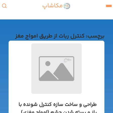
مکاشاپ
برچسب:
کنترل ربات از طریق امواج مغز
طراحی و ساخت سازه کنترل شونده با
باز و یسته شدن چشم (امواج مغزی)