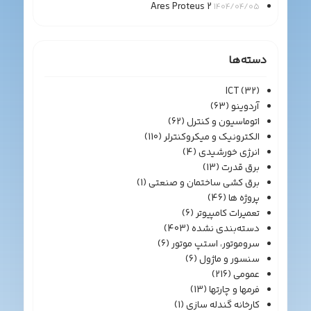
Ares Proteus 2
1404/04/05
دسته‌ها
ICT
(32)
آردوینو
(63)
اتوماسیون و کنترل
(62)
الکترونیک و میکروکنترلر
(110)
انرژی خورشیدی
(4)
برق قدرت
(13)
برق کشی ساختمان و صنعتی
(1)
پروژه ها
(46)
تعمیرات کامپیوتر
(6)
دسته‌بندی نشده
(403)
سروموتور، استپ موتور
(6)
سنسور و ماژول
(6)
عمومی
(216)
فرمها و چارتها
(13)
کارخانه گندله سازی
(1)