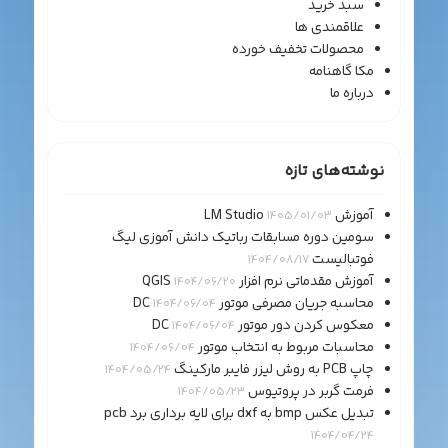
سبد خرید
علاقمندی ها
محصولات تخفیف خورده
مکا گاهنامه
درباره ما
نوشته‌های تازه
آموزش LM Studio
1405/01/03
سومین دوره مسابقات رباتیک دانش آموزی لیگ
فوتبالیست
1404/08/17
آموزش مقدماتی نرم افزار QGIS
1404/06/20
محاسبه جریان مصرفی موتور DC
1404/06/04
معکوس کردن دور موتور DC
1404/06/04
محاسبات مربوط به انتخاب موتور
1404/06/04
چاپ PCB به روش لیزر فایبر مارکینگ
1404/05/24
فرمت گربر در پروتیوس
1404/05/23
تبدیل عکس bmp به dxf برای لایه برداری برد pcb
1404/04/24