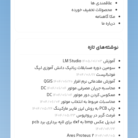
علاقمندی ها
محصولات تخفیف خورده
مکا گاهنامه
درباره ما
نوشته‌های تازه
آموزش LM Studio
1405/01/03
سومین دوره مسابقات رباتیک دانش آموزی لیگ
فوتبالیست
1404/08/17
آموزش مقدماتی نرم افزار QGIS
1404/06/20
محاسبه جریان مصرفی موتور DC
1404/06/04
معکوس کردن دور موتور DC
1404/06/04
محاسبات مربوط به انتخاب موتور
1404/06/04
چاپ PCB به روش لیزر فایبر مارکینگ
1404/05/24
فرمت گربر در پروتیوس
1404/05/23
تبدیل عکس bmp به dxf برای لایه برداری برد pcb
1404/04/24
Ares Proteus 2
1404/04/05