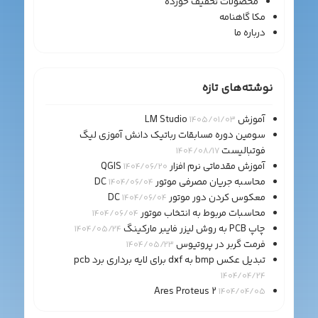
محصولات تخفیف خورده
مکا گاهنامه
درباره ما
نوشته‌های تازه
آموزش LM Studio
1405/01/03
سومین دوره مسابقات رباتیک دانش آموزی لیگ
فوتبالیست
1404/08/17
آموزش مقدماتی نرم افزار QGIS
1404/06/20
محاسبه جریان مصرفی موتور DC
1404/06/04
معکوس کردن دور موتور DC
1404/06/04
محاسبات مربوط به انتخاب موتور
1404/06/04
چاپ PCB به روش لیزر فایبر مارکینگ
1404/05/24
فرمت گربر در پروتیوس
1404/05/23
تبدیل عکس bmp به dxf برای لایه برداری برد pcb
1404/04/24
Ares Proteus 2
1404/04/05