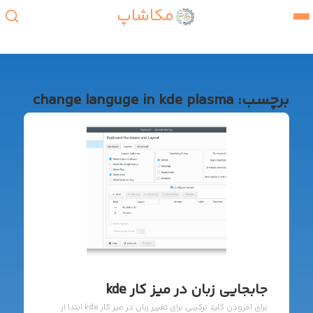
مکاشاپ
برچسب:
change languge in kde plasma
جابجایی زبان در میز کار kde
برای افزودن کلید ترکیبی برای تغییر زبان در میز کار kde ابتدا از