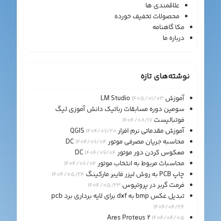
علاقمندی ها
محصولات تخفیف خورده
مکا گاهنامه
درباره ما
نوشته‌های تازه
آموزش LM Studio
1405/01/03
سومین دوره مسابقات رباتیک دانش آموزی لیگ
فوتبالیست
1404/08/17
آموزش مقدماتی نرم افزار QGIS
1404/06/20
محاسبه جریان مصرفی موتور DC
1404/06/04
معکوس کردن دور موتور DC
1404/06/04
محاسبات مربوط به انتخاب موتور
1404/06/04
چاپ PCB به روش لیزر فایبر مارکینگ
1404/05/24
فرمت گربر در پروتیوس
1404/05/23
تبدیل عکس bmp به dxf برای لایه برداری برد pcb
1404/04/24
Ares Proteus 2
1404/04/05