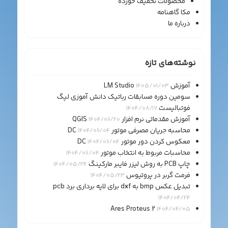
محصولات تخفیف خورده
مکا گاهنامه
درباره ما
نوشته‌های تازه
آموزش LM Studio
1405/01/03
سومین دوره مسابقات رباتیک دانش آموزی لیگ
فوتبالیست
1404/08/17
آموزش مقدماتی نرم افزار QGIS
1404/06/20
محاسبه جریان مصرفی موتور DC
1404/06/04
معکوس کردن دور موتور DC
1404/06/04
محاسبات مربوط به انتخاب موتور
1404/06/04
چاپ PCB به روش لیزر فایبر مارکینگ
1404/05/24
فرمت گربر در پروتیوس
1404/05/23
تبدیل عکس bmp به dxf برای لایه برداری برد pcb
1404/04/24
Ares Proteus 2
1404/04/05