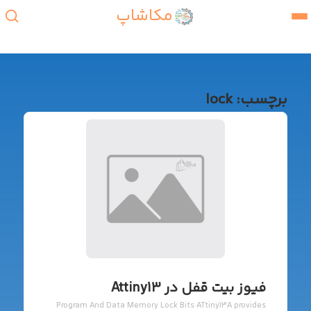
مکاشاپ
برچسب:
lock
فیوز بیت قفل در Attiny13
Program And Data Memory Lock Bits ATtiny13A provides