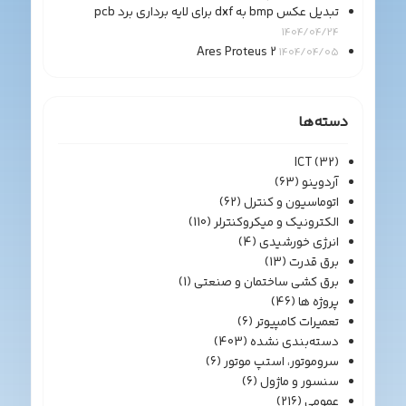
تبدیل عکس bmp به dxf برای لایه برداری برد pcb
1404/04/24
Ares Proteus 2
1404/04/05
دسته‌ها
ICT
(32)
آردوینو
(63)
اتوماسیون و کنترل
(62)
الکترونیک و میکروکنترلر
(110)
انرژی خورشیدی
(4)
برق قدرت
(13)
برق کشی ساختمان و صنعتی
(1)
پروژه ها
(46)
تعمیرات کامپیوتر
(6)
دسته‌بندی نشده
(403)
سروموتور، استپ موتور
(6)
سنسور و ماژول
(6)
عمومی
(216)