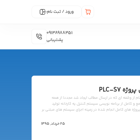
ورود / ثبت نام
09138988351
پشتیبانی
ه PLC-S7
ام از وقفه ای که در ارسال مطالب ایجاد شد مجددا از همه
 و کامل از برنامه نویسی سیستم کنترل یه کارخانه تولید
ه پروژه های کامل انجام شده در زمینه اجرای سیستم های مبتنی بر
و شرح برنامه نویسی همراه می باشد (به زبان فارسی) به همه
25 خرداد, 1395