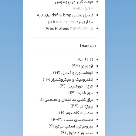
فرمت گربر در پروتیوس
1404/05/23
تبدیل عکس bmp به dxf برای لایه
برداری برد pcb
1404/04/24
Ares Proteus 2
1404/04/05
دسته‌ها
ICT
(32)
آردوینو
(63)
اتوماسیون و کنترل
(62)
الکترونیک و میکروکنترلر
(110)
انرژی خورشیدی
(4)
برق قدرت
(13)
برق کشی ساختمان و صنعتی
(1)
پروژه ها
(46)
تعمیرات کامپیوتر
(6)
دسته‌بندی نشده
(403)
سروموتور، استپ موتور
(6)
سنسور و ماژول
(6)