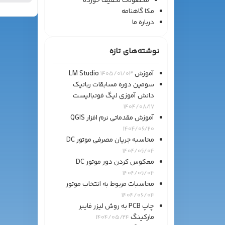
محصولات تخفیف خورده
مکا گاهنامه
درباره ما
نوشته‌های تازه
آموزش LM Studio
1405/01/03
سومین دوره مسابقات رباتیک
دانش آموزی لیگ فوتبالیست
1404/08/17
آموزش مقدماتی نرم افزار QGIS
1404/06/20
محاسبه جریان مصرفی موتور DC
1404/06/04
معکوس کردن دور موتور DC
1404/06/04
محاسبات مربوط به انتخاب موتور
1404/06/04
چاپ PCB به روش لیزر فایبر
مارکینگ
1404/05/24