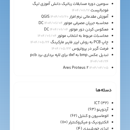
سومین دوره مسابقات رباتیک دانش آموزی لیگ
فوتبالیست
1404/08/17
آموزش مقدماتی نرم افزار QGIS
1404/06/20
محاسبه جریان مصرفی موتور DC
1404/06/04
معکوس کردن دور موتور DC
1404/06/04
محاسبات مربوط به انتخاب موتور
1404/06/04
چاپ PCB به روش لیزر فایبر مارکینگ
1404/05/24
فرمت گربر در پروتیوس
1404/05/23
تبدیل عکس bmp به dxf برای لایه برداری برد pcb
1404/04/24
Ares Proteus 2
1404/04/05
دسته‌ها
ICT
(32)
آردوینو
(63)
اتوماسیون و کنترل
(62)
الکترونیک و میکروکنترلر
(110)
انرژی خورشیدی
(4)