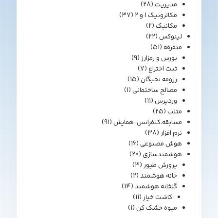
مدیریت
(28)
مکاترونیک 1 و 2
(37)
مکانیک
(2)
لینوکس
(22)
متفرقه
(51)
بورس و رمزارز
(9)
ثبت اختراع
(7)
رزومه نخبگان
(15)
مصالح ساختمانی
(1)
وردپرس
(11)
متلب
(25)
مسابقه،کنفرانس، همایش
(91)
نرم افزار
(38)
هوش مصنوعی
(16)
هوشمندسازی
(20)
پرورش طیور
(3)
خانه هوشمند
(2)
گلخانه هوشمند
(14)
کاشت خیار
(11)
میوه خشک کن
(1)