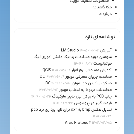
محصولات تخفیف خورده
مکا گاهنامه
درباره ما
نوشته‌های تازه
آموزش LM Studio
1405/01/03
سومین دوره مسابقات رباتیک دانش آموزی لیگ
فوتبالیست
1404/08/17
آموزش مقدماتی نرم افزار QGIS
1404/06/20
محاسبه جریان مصرفی موتور DC
1404/06/04
معکوس کردن دور موتور DC
1404/06/04
محاسبات مربوط به انتخاب موتور
1404/06/04
چاپ PCB به روش لیزر فایبر مارکینگ
1404/05/24
فرمت گربر در پروتیوس
1404/05/23
تبدیل عکس bmp به dxf برای لایه برداری برد pcb
1404/04/24
Ares Proteus 2
1404/04/05