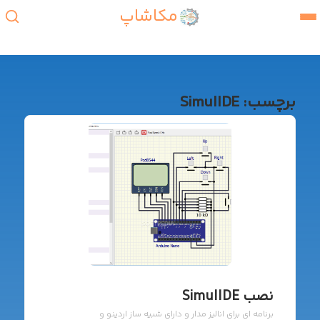
مکاشاپ
برچسب:
SimulIDE
نصب SimulIDE
برنامه ای برای انالیز مدار و دارای شبیه ساز اردینو و