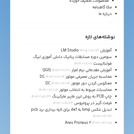
محصولات تخفیف خورده
مکا گاهنامه
درباره ما
نوشته‌های تازه
آموزش LM Studio
1405/01/03
سومین دوره مسابقات رباتیک دانش آموزی لیگ
فوتبالیست
1404/08/17
آموزش مقدماتی نرم افزار QGIS
1404/06/20
محاسبه جریان مصرفی موتور DC
1404/06/04
معکوس کردن دور موتور DC
1404/06/04
محاسبات مربوط به انتخاب موتور
1404/06/04
چاپ PCB به روش لیزر فایبر مارکینگ
1404/05/24
فرمت گربر در پروتیوس
1404/05/23
تبدیل عکس bmp به dxf برای لایه برداری برد pcb
1404/04/24
Ares Proteus 2
1404/04/05