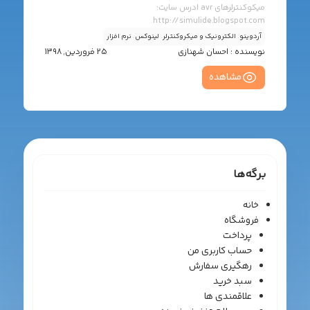
میکوکنترلرهای avr ادرس سایت:
http://simulide.blogspot.com
https://sourceforge.net/projects/simulide بعد از اینکه
آردوینو
.
الکترونیک و میکروکنترلر
.
لینوکس
.
نرم افزار
برنامه رو دانلود و اکسترکت کردید به پوشه bin بروید و فایل
نویسنده :
احسان شهنازی
25 فروردین, 1398
simulide رو اجرا کنید. اگر خطایی دیدید که مرتبط به
libQt5SerialPort بود. از طریق synaptic package manager
مشاهده
این بسته رو سرچ و نصب کنید. مجددا برنامه رو اجرا کنید.
برگه‌ها
خانه
فروشگاه
پرداخت
حساب کاربری من
رهگیری سفارش
سبد خرید
علاقمندی ها