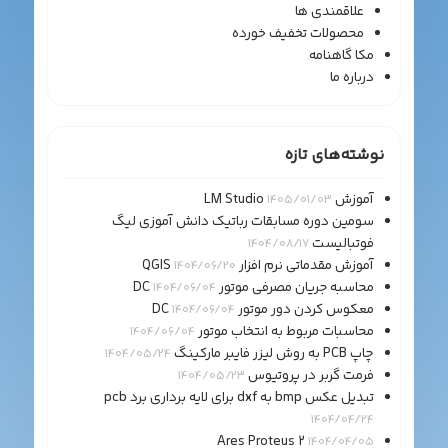
علاقمندی ها
محصولات تخفیف خورده
مکا گاهنامه
درباره ما
نوشته‌های تازه
آموزش LM Studio
1405/01/03
سومین دوره مسابقات رباتیک دانش آموزی لیگ
فوتبالیست
1404/08/17
آموزش مقدماتی نرم افزار QGIS
1404/06/20
محاسبه جریان مصرفی موتور DC
1404/06/04
معکوس کردن دور موتور DC
1404/06/04
محاسبات مربوط به انتخاب موتور
1404/06/04
چاپ PCB به روش لیزر فایبر مارکینگ
1404/05/24
فرمت گربر در پروتیوس
1404/05/23
تبدیل عکس bmp به dxf برای لایه برداری برد pcb
1404/04/24
Ares Proteus 2
1404/04/05