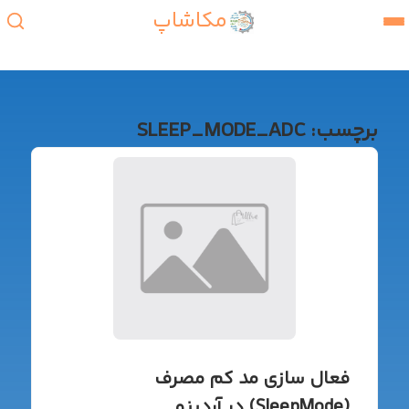
مکاشاپ
برچسب:
SLEEP_MODE_ADC
فعال سازی مد کم مصرف
(SleepMode) در آردینو