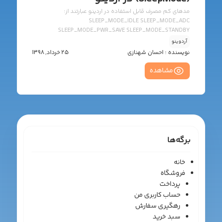
مدهای کم مصرف قابل استفاده در اردینو عبارتند از:
SLEEP_MODE_IDLE SLEEP_MODE_ADC
SLEEP_MODE_PWR_SAVE SLEEP_MODE_STANDBY
SLEEP_MODE_PWR_DOWN
آردوینو
نویسنده :
احسان شهنازی
25 خرداد, 1398
مشاهده
برگه‌ها
خانه
فروشگاه
پرداخت
حساب کاربری من
رهگیری سفارش
سبد خرید