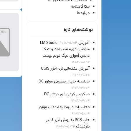
محصولات تخفیف خورده
مکا گاهنامه
درباره ما
نوشته‌های تازه
آموزش LM Studio
1405/01/03
سومین دوره مسابقات رباتیک
دانش آموزی لیگ فوتبالیست
1404/08/17
آموزش مقدماتی نرم افزار QGIS
1404/06/20
محاسبه جریان مصرفی موتور DC
1404/06/04
معکوس کردن دور موتور DC
1404/06/04
محاسبات مربوط به انتخاب موتور
1404/06/04
چاپ PCB به روش لیزر فایبر
مارکینگ
1404/05/24