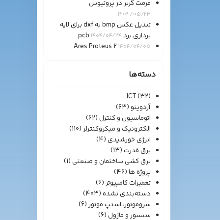
فرمت گربر در پروتیوس
1404/05/23
تبدیل عکس bmp به dxf برای لایه
برداری برد pcb
1404/04/24
Ares Proteus 2
1404/04/05
دسته‌ها
ICT
(32)
آردوینو
(63)
اتوماسیون و کنترل
(62)
الکترونیک و میکروکنترلر
(110)
انرژی خورشیدی
(4)
برق قدرت
(13)
برق کشی ساختمان و صنعتی
(1)
پروژه ها
(46)
تعمیرات کامپیوتر
(6)
دسته‌بندی نشده
(403)
سروموتور، استپ موتور
(6)
سنسور و ماژول
(6)