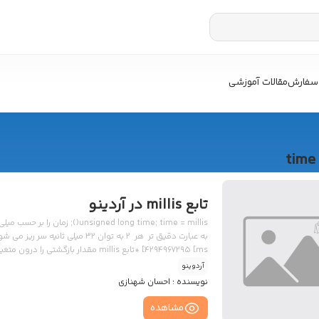
سفارش
مقالات آموزشی
time
تابع millis در آردینو
نوع int تعریف شود با خطا مواجه می شوید.
آردوینو
نویسنده :
احسان شهنازی
مشاهده