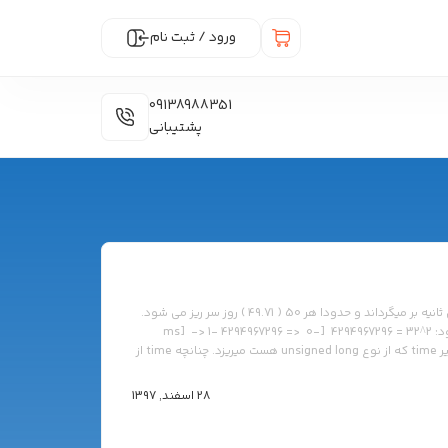
ورود / ثبت نام
09138988351
پشتیبانی
unsigned long time; time = millis(); زمان را بر حسب میلی ثانیه بر میگرداند و حدودا هر 50 ( 49.71 ) روز سر ریز می شود.
به عبارت دقیق تر هر 2 به توان 32 میلی ثانیه سر ریز می شود: 2^32 = 4294967296 [ms] -> 1- 4294967296 => 0-
4294967295 [ms] *تابع millis مقدار بازگشتی را درون متغییر time که از نوع unsigned long هست میریزد. چنانچه time از
28 اسفند, 1397