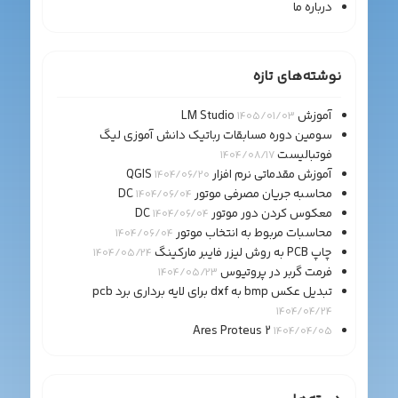
درباره ما
نوشته‌های تازه
آموزش LM Studio
1405/01/03
سومین دوره مسابقات رباتیک دانش آموزی لیگ
فوتبالیست
1404/08/17
آموزش مقدماتی نرم افزار QGIS
1404/06/20
محاسبه جریان مصرفی موتور DC
1404/06/04
معکوس کردن دور موتور DC
1404/06/04
محاسبات مربوط به انتخاب موتور
1404/06/04
چاپ PCB به روش لیزر فایبر مارکینگ
1404/05/24
فرمت گربر در پروتیوس
1404/05/23
تبدیل عکس bmp به dxf برای لایه برداری برد pcb
1404/04/24
Ares Proteus 2
1404/04/05