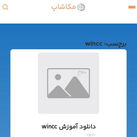
مکاشاپ
برچسب:
wincc
دانلود آموزش wincc
دانلود