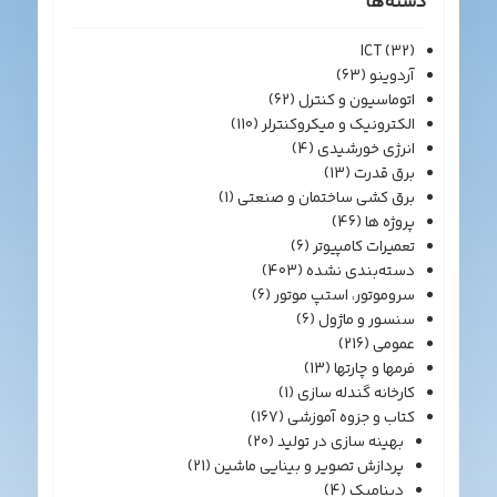
دسته‌ها
ICT
(32)
آردوینو
(63)
اتوماسیون و کنترل
(62)
الکترونیک و میکروکنترلر
(110)
انرژی خورشیدی
(4)
برق قدرت
(13)
برق کشی ساختمان و صنعتی
(1)
پروژه ها
(46)
تعمیرات کامپیوتر
(6)
دسته‌بندی نشده
(403)
سروموتور، استپ موتور
(6)
سنسور و ماژول
(6)
عمومی
(216)
فرمها و چارتها
(13)
کارخانه گندله سازی
(1)
کتاب و جزوه آموزشی
(167)
بهینه سازی در تولید
(20)
پردازش تصویر و بینایی ماشین
(21)
دینامیک
(4)