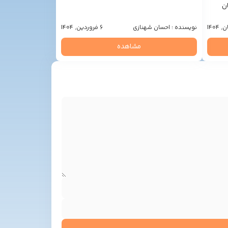
وز چهار شنبه 28 آبان
نویسنده : احسان شهنازی
6 فروردین, 1404
مشاهده