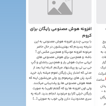
افزونه هوش مصنوعی رایگان برای
کروم
یج
با برسی چندی افزونه هوش مصنوعی به این
یک
نتیجه رسیدم که بهترینشون در حال حاضر
 به
میتونه افزونه مونیکا و همچنین مکس ای آ
ات
باشه. و همچنین برای هوش مصنوعی های
ار
ایرانی سایت هوش یار و همچنین رخشای و گپ
اتیک
جی بی تی رو پیشنهاد میکنم. البته اینا بعد از
مدتی که اعتبار پنل رایگان تموم میشه باید خرید
رکت
کنید پلن های پرمیموم رو. ولی مزیتشون اینه که
ساعت
همه هوش مصنوعی ها رو پشتیبانی میکنند.
دان
ولی اون افزونه ها رو که گفتم تقریبا به صورت
ه –
رایگان خیلی کارا رو میتونید انجام بدید، البته یه
یگان
سری محدودیت دارن ولی خوب به صورتی […]
ر