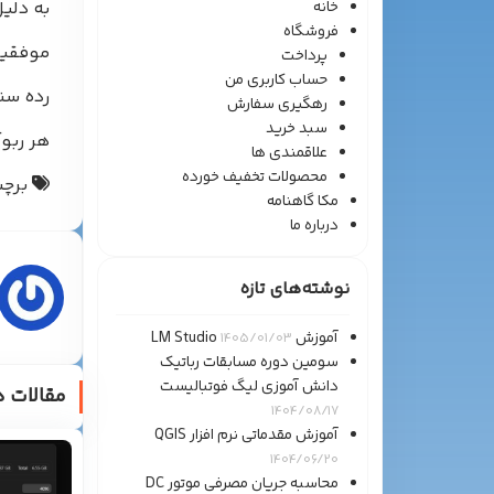
خانه
به دلی
فروشگاه
موفقیت
پرداخت
حساب کاربری من
رده سنی
رهگیری سفارش
سبد خرید
هر ربو
علاقمندی ها
محصولات تخفیف خورده
برچس
مکا گاهنامه
درباره ما
نوشته‌های تازه
آموزش LM Studio
1405/01/03
سومین دوره مسابقات رباتیک
دانش آموزی لیگ فوتبالیست
مقالات د
1404/08/17
آموزش مقدماتی نرم افزار QGIS
1404/06/20
محاسبه جریان مصرفی موتور DC