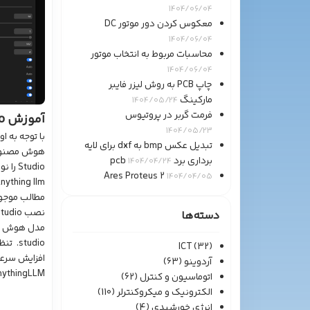
1404/06/04
معکوس کردن دور موتور DC
1404/06/04
محاسبات مربوط به انتخاب موتور
1404/06/04
چاپ PCB به روش لیزر فایبر
مارکینگ
1404/05/24
فرمت گربر در پروتیوس
آموزش LM Studio
1404/05/23
با توجه به ا
تبدیل عکس bmp به dxf برای لایه
برداری برد pcb
1404/04/24
Studio
Ares Proteus 2
1404/04/05
دسته‌ها
ICT
(32)
آردوینو
(63)
ythingLLM…
اتوماسیون و کنترل
(62)
الکترونیک و میکروکنترلر
(110)
انرژی خورشیدی
(4)