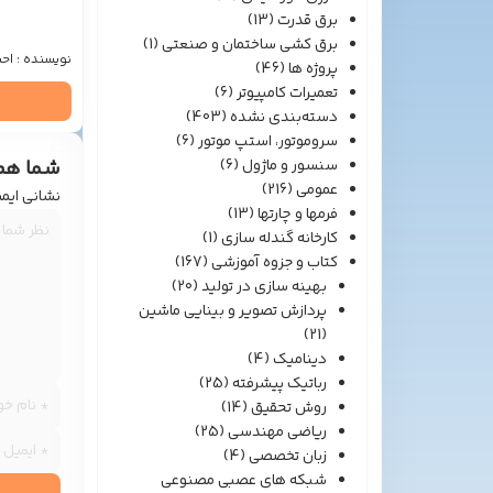
برق قدرت
(13)
برق کشی ساختمان و صنعتی
(1)
نویسنده : اح
پروژه ها
(46)
تعمیرات کامپیوتر
(6)
دسته‌بندی نشده
(403)
سروموتور، استپ موتور
(6)
سنسور و ماژول
(6)
شما هم 
عمومی
(216)
نشانی ایم
فرمها و چارتها
(13)
کارخانه گندله سازی
(1)
کتاب و جزوه آموزشی
(167)
بهینه سازی در تولید
(20)
پردازش تصویر و بینایی ماشین
(21)
دینامیک
(4)
رباتیک پیشرفته
(25)
روش تحقیق
(14)
ریاضی مهندسی
(25)
زبان تخصصی
(4)
شبکه های عصبی مصنوعی