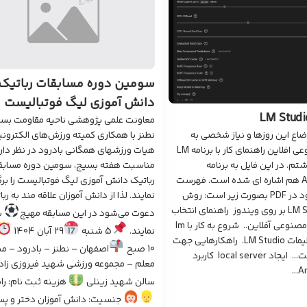
سومین دوره مسابقات رباتیک
دانش آموزی لیگ فوتبالیست
معاونت علمی پژوهشی ناحیه مقاومت بس
وضاع این روزها و نیاز شخصی به
نطنز با همکاری کمیته ورزش‌های الکترون
هوش مصنوعی افلاین راهنمای کار با برنامه LM
هیات ورزشهای همگانی بادرود در نظر دارد
 را نوشتم. در این فایل به برنامه
مناسبت هفته بسیج، سومین دوره مسابق
Anything llm هم اشاره ای شده است. فهرست
رباتیک دانش آموزی لیگ فوتبالیست را برگز
مطالب موجود در PDF بصورت زیر است: روش
نمایند. لذا از دانش آموزان علاقه مند به رب
نصب LM Studio بر روی ویندوز راهنمای انتخاب
دعوت می‌شود در این مسابقه مهیج
ش
مدل هوش مصنوعی آفلاین.. شروع به کار با lm
نمایند.
5 شنبه
29 آبان 1404
studio. تنظیمات LM Studio. راهکارهایی جهت
10 صبح
اصفهان – نطنز – بادرود – می
افزایش سرعت… ایجاد local server کاربرد
معلم – مجموعه ورزشی شهید فیروزی زاد
An
سالن شهید زینلی
هزینه ثبت نام: را
جنسیت: دانش آموزان دختر و پس