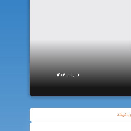
10 بهمن, 1402
باتیک: