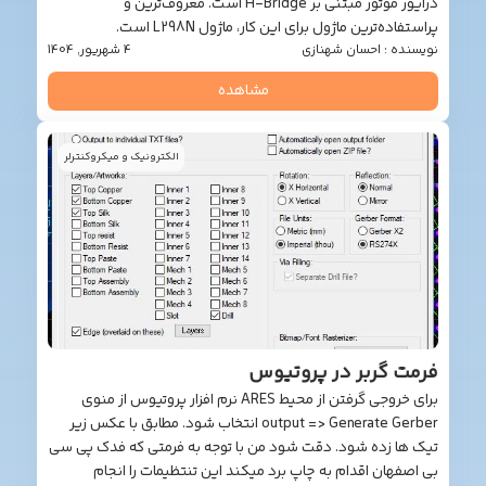
درایور موتور مبتنی بر H-Bridge است. معروف‌ترین و
فاده‌ترین ماژول برای این کار، ماژول L298N است.
نده : احسان شهنازی
4 شهریور, 1404
مشاهده
الکترونیک و میکروکنترلر
ت گربر در پروتیوس
برای خروجی گرفتن از محیط ARES نرم افزار پروتیوس از منوی
output => Generate Gerber انتخاب شود. مطابق با عکس زیر
ها زده شود. دقت شود من با توجه به فرمتی که فدک پی سی
صفهان اقدام به چاپ برد میکند این تنتظیمات را انجام