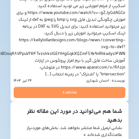
پ از فیلم اموزشی زیر می تونید استفاده کنید:
https://www.youtube.com/watch?v=-gZJyGdAGCo و برای
اموزش چگونگی تبدیل فایل svg یا bmp یا jpeg به dxf از لینک
زیر میتوانید استفاده کنید: برای تبدیل SVG به DXF در برنامه
 اسکیپ میتوانید اموزش زیر را دنبال کنید:
https://kellylollardesigns.com/blogs/news/convert
svg-to-
srsltid=AfmBOoqR8VPpuVfX4TvzslrkslGE2tHgGqkXQZmFSYe9nRhkadysl
ش ساخت فایل گربر با نرم افزار پروتئوس در اپارات
https://www.aparat.com/v/R8zjn در فتوشاپ،
نده : احسان شهنازی
24 تیر, 1404
مشاهده
ا هم می‌توانید در مورد این مقاله نظر
هید
انی ایمیل شما منتشر نخواهد شد.
بخش‌های موردنیاز
امت‌گذاری شده‌اند
*