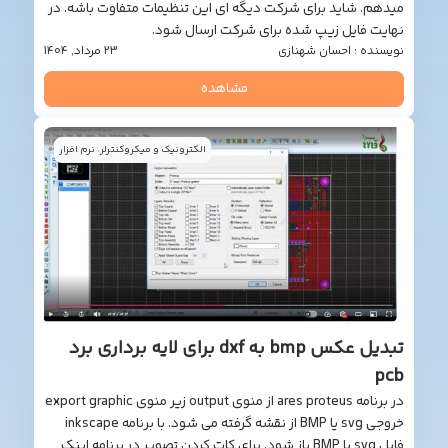
م. شاید برای شرکت دیگه ای این تنظیمات متفاوت باشه. در
ت فایل زیپ شده برای شرکت ارسال شود.
نده : احسان شهنازی
23 مرداد, 1404
مشاهده
الکترونیک و میکروکنترلر
،
نرم افزار
تبدیل عکس bmp به dxf برای لایه برداری برد
در برنامه ares proteus از منوی output زیر منوی export graphic
خروجی svg یا BMP از نقشه گرفته می شود. با برنامه inkscape
فایل svg یا BMP باز شود. برای کات کردن تصویر در برنامه اینک