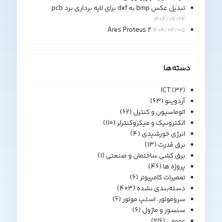
تبدیل عکس bmp به dxf برای لایه برداری برد pcb
1404/04/24
Ares Proteus 2
1404/04/05
سته‌ها
ICT
(32)
آردوینو
(63)
اتوماسیون و کنترل
(62)
الکترونیک و میکروکنترلر
(110)
انرژی خورشیدی
(4)
برق قدرت
(13)
برق کشی ساختمان و صنعتی
(1)
پروژه ها
(46)
تعمیرات کامپیوتر
(6)
دسته‌بندی نشده
(403)
سروموتور، استپ موتور
(6)
سنسور و ماژول
(6)
عمومی
(216)