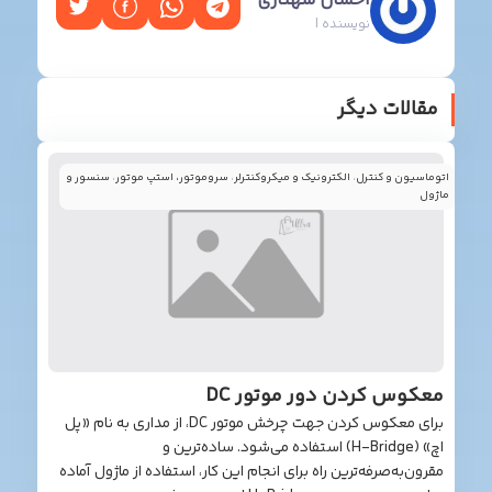
احسان شهنازی
نویسنده |
الات دیگر
یون و کنترل
،
الکترونیک و میکروکنترلر
،
سروموتور، استپ موتور
،
سنسور و
وس کردن دور موتور DC
برای معکوس کردن جهت چرخش موتور DC، از مداری به نام «پل
اچ» (H-Bridge) استفاده می‌شود. ساده‌ترین و
ن‌به‌صرفه‌ترین راه برای انجام این کار، استفاده از ماژول آماده