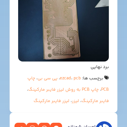
رد نهایی
برچسب ها:
pcb
،
ezcad
،
پی سی بی
،
چاپ
PC
،
چاپ PCB به روش لیزر فایبر مارکینگ
،
ایبر مارکینگ
،
لیزر
،
لیزر فایبر مارکینگ