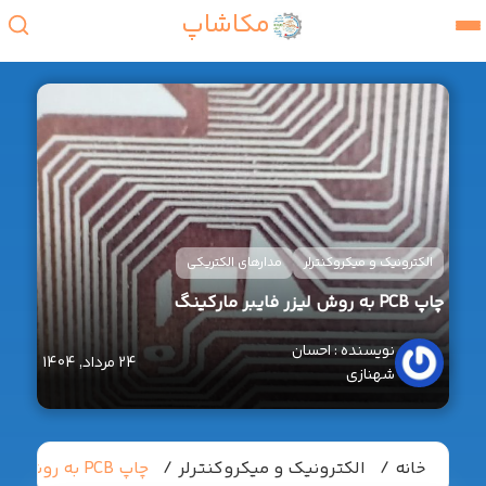
مکاشاپ
رونیک و میکروکنترلر
مدارهای الکتریکی
رکینگ
احسان
24 مرداد, 1404
شهنازی
نه
الکترونیک و میکروکنترلر
چاپ PCB به روش لیزر فایبر مارکینگ