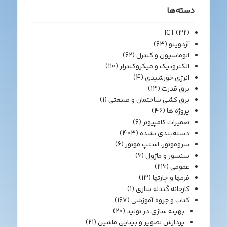
دسته‌ها
ICT
(32)
آردوینو
(63)
اتوماسیون و کنترل
(62)
الکترونیک و میکروکنترلر
(110)
انرژی خورشیدی
(4)
برق قدرت
(13)
برق کشی ساختمان و صنعتی
(1)
پروژه ها
(46)
تعمیرات کامپیوتر
(6)
دسته‌بندی نشده
(403)
سروموتور، استپ موتور
(6)
سنسور و ماژول
(6)
عمومی
(216)
فرمها و چارتها
(13)
کارخانه گندله سازی
(1)
کتاب و جزوه آموزشی
(167)
بهینه سازی در تولید
(20)
پردازش تصویر و بینایی ماشین
(21)