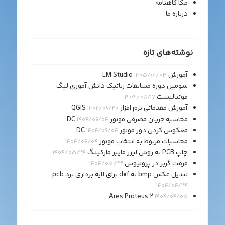
مکا گاهنامه
درباره ما
نوشته‌های تازه
آموزش LM Studio
1405/01/03
سومین دوره مسابقات رباتیک دانش آموزی لیگ
فوتبالیست
1404/08/17
آموزش مقدماتی نرم افزار QGIS
1404/06/20
محاسبه جریان مصرفی موتور DC
1404/06/04
معکوس کردن دور موتور DC
1404/06/04
محاسبات مربوط به انتخاب موتور
1404/06/04
چاپ PCB به روش لیزر فایبر مارکینگ
1404/05/24
فرمت گربر در پروتیوس
1404/05/23
تبدیل عکس bmp به dxf برای لایه برداری برد pcb
1404/04/24
Ares Proteus 2
1404/04/05