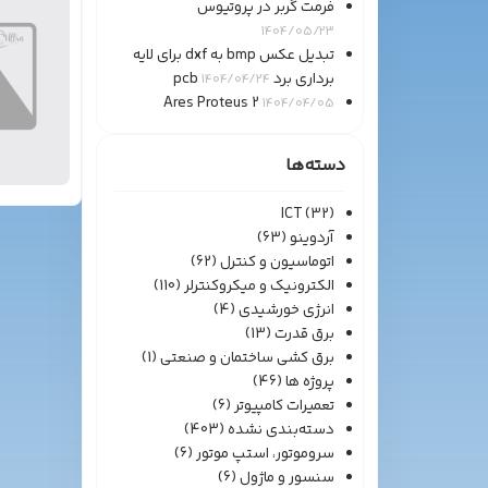
فرمت گربر در پروتیوس
1404/05/23
تبدیل عکس bmp به dxf برای لایه
برداری برد pcb
1404/04/24
Ares Proteus 2
1404/04/05
دسته‌ها
ICT
(32)
آردوینو
(63)
اتوماسیون و کنترل
(62)
الکترونیک و میکروکنترلر
(110)
انرژی خورشیدی
(4)
برق قدرت
(13)
برق کشی ساختمان و صنعتی
(1)
پروژه ها
(46)
تعمیرات کامپیوتر
(6)
دسته‌بندی نشده
(403)
سروموتور، استپ موتور
(6)
سنسور و ماژول
(6)