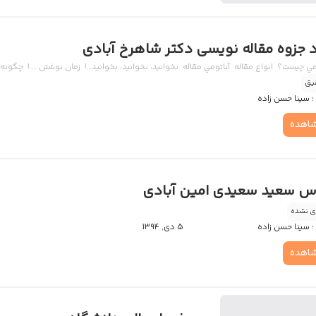
د جزوه مقاله نویسی دکتر شاهرخ آبادی
ي چيست؟ انواع مقاله آناتومي مقاله بخوانيد، بخوانيد، بخوانيد…! زمان نوشتن ….! چگونه
یق
:
سینا حسن زاده
اهده
 سعید سعیدی امین آبادی
ی نشده
:
سینا حسن زاده
5 دی, 1394
اهده