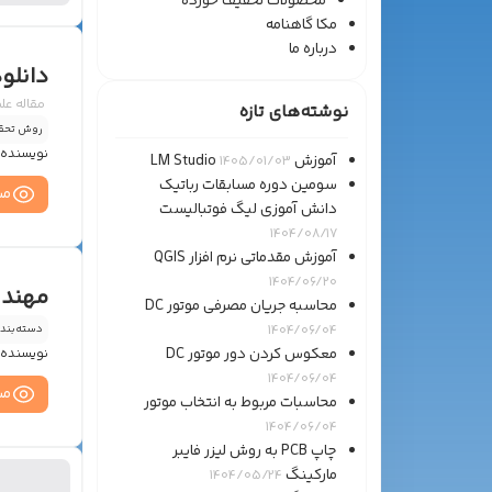
محصولات تخفیف خورده
مکا گاهنامه
درباره ما
دانلو
مقاله علم
نوشته‌های تازه
روش تحق
نویسنده 
آموزش LM Studio
1405/01/03
سومین دوره مسابقات رباتیک
مش
دانش آموزی لیگ فوتبالیست
1404/08/17
آموزش مقدماتی نرم افزار QGIS
1404/06/20
مهندس
محاسبه جریان مصرفی موتور DC
1404/06/04
دسته‌بند
معکوس کردن دور موتور DC
نویسنده 
1404/06/04
مش
محاسبات مربوط به انتخاب موتور
1404/06/04
چاپ PCB به روش لیزر فایبر
مارکینگ
1404/05/24