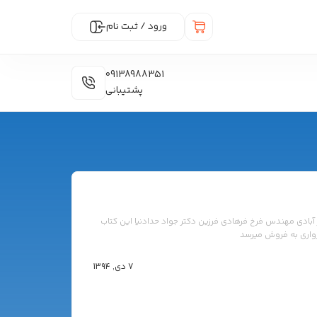
ورود / ثبت نام
09138988351
پشتیبانی
بادی مهندس فرخ فرهادی فرزین دکتر جواد حدادنیا این کتاب
واری به فروش میرسد
7 دی, 1394