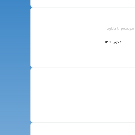
 بنويسيم …! دانلود
6 دی, 1394